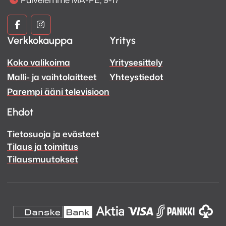
Kuva
Kuva
Verkkokauppa
Yritys
ja
ja
Koko valikoima
Yritysesittely
Ääni
Ääni
Malli- ja vaihtolaitteet
Yhteystiedot
Facebook
Instagram
Parempi ääni televisioon
Ehdot
Tietosuoja ja evästeet
Tilaus ja toimitus
Tilausmuutokset