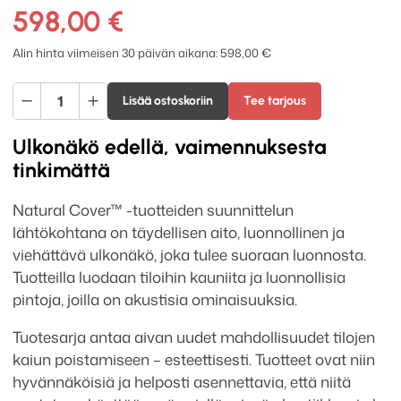
598,00
€
Alin hinta viimeisen 30 päivän aikana:
598,00
€
Vaimee
Lisää ostoskoriin
Tee tarjous
Natural
Cover
Ulkonäkö edellä, vaimennuksesta
akustiikkalevy
tinkimättä
2440
x
Natural Cover™ -tuotteiden suunnittelun
1220
lähtökohtana on täydellisen aito, luonnollinen ja
x
viehättävä ulkonäkö, joka tulee suoraan luonnosta.
24
Tuotteilla luodaan tiloihin kauniita ja luonnollisia
mm
pintoja, joilla on akustisia ominaisuuksia.
1
Tuotesarja antaa aivan uudet mahdollisuudet tilojen
kpl
kaiun poistamiseen – esteettisesti. Tuotteet ovat niin
määrä
hyvännäköisiä ja helposti asennettavia, että niitä