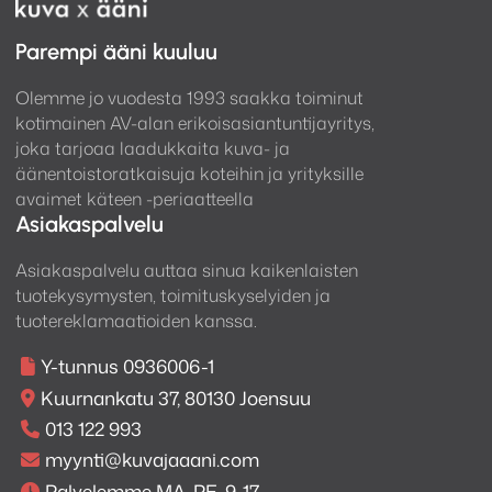
Parempi ääni kuuluu
Olemme jo vuodesta 1993 saakka toiminut
kotimainen AV-alan erikoisasiantuntijayritys,
joka tarjoaa laadukkaita kuva- ja
äänentoistoratkaisuja koteihin ja yrityksille
avaimet käteen -periaatteella
Asiakaspalvelu
Asiakaspalvelu auttaa sinua kaikenlaisten
tuotekysymysten, toimituskyselyiden ja
tuotereklamaatioiden kanssa.
Y-tunnus 0936006-1
Kuurnankatu 37, 80130 Joensuu
013 122 993
myynti@kuvajaaani.com
Palvelemme MA-PE, 9-17