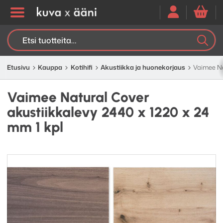
Etsi:
K
H
Etusivu
Kauppa
Kotihifi
Akustiikka ja huonekorjaus
Vaimee Na
Vaimee Natural Cover
akustiikkalevy 2440 x 1220 x 24
mm 1 kpl