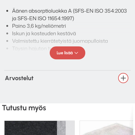
Äänen absorptioluokka A (SFS-EN ISO 354:2003
ja SFS-EN ISO 11654:1997)
Paino 3,6 kg/neliömetri
Iskun ja kosteuden kestävä
Valmistettu kierrätetyistä juomapulloista
Täysin hajuton tuote
Lue lisää
Voidaan leikata veitsellä tai sahalla
Kuvioitua pinnasta, valkoista sisältä
Kiinnitys liimalla, kaksipuolisella teipillä, ruuveilla
Arvostelut
tai ripustusjärjestelmällä
Perustuu Vaimee® Based™ Print -tuotteeseen
Mitat, pakkauskoot ja hinnat
Tutustu myös
2440 x 1220 x 24 (mm), myydään yksittäin, 590 €
/kpl
600 x 600 x 24 (mm), myydään yksittäin, 99 € /kpl