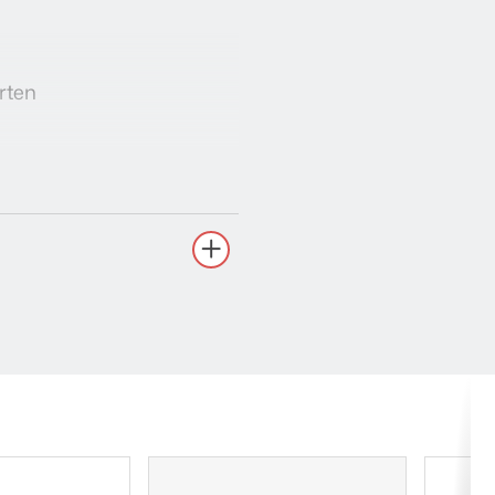
arten
z, kun kaiuttimet