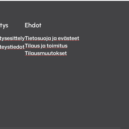
itys
Ehdot
tysesittely
Tietosuoja ja evästeet
Tilaus ja toimitus
teystiedot
Tilausmuutokset