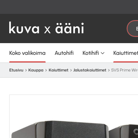
Etsi:
Koko valikoima
Autohifi
Kotihifi
Kaiuttime
Etusivu
Kauppa
Kaiuttimet
Jalusta­kaiuttimet
SVS Prime Wire