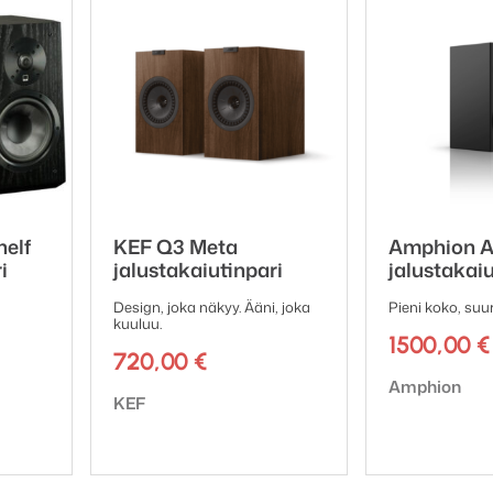
.33kg, passiivikaiutin 3.96kg
helf
KEF Q3 Meta
Amphion A
i
jalustakaiutinpari
jalustakaiu
Design, joka näkyy. Ääni, joka
Pieni koko, suur
kuuluu.
1500,00
€
720,00
€
Tuotemerkki:
Amphion
Tuotemerkki:
KEF