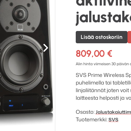
aktiivin
jalustak
SVS
Lisää ostoskoriin
Seuraava
Prime
Wireless
809,00
€
Speaker
Alin hinta viimeisen 30 päivän
System
aktiivinen
SVS Prime Wireless Sp
jalustakaiutinpari
puhelimella tai tableti
määrä
linjaliitännät joten vo
laitteesta helposti ja v
Osasto:
Jalusta­kaiutti
Tuotemerkki:
SVS