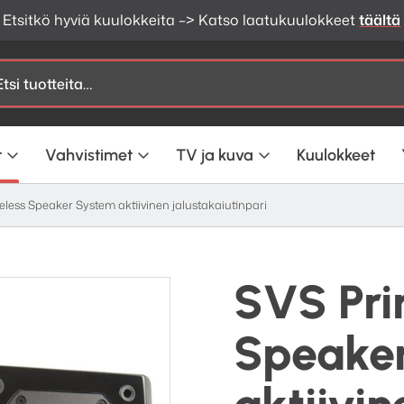
Etsitkö hyviä kuulokkeita –> Katso laatukuulokkeet
täältä
t
Vahvistimet
TV ja kuva
Kuulokkeet
less Speaker System aktiivinen jalustakaiutinpari
SVS Pri
Speake