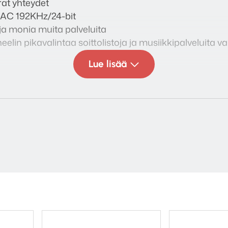
rat yhteydet
DAC 192KHz/24-bit
 ja monia muita palveluita
lin pikavalintaa soittolistoja ja musiikkipalveluita v
Lue lisää
:
25kHz (±3 dB)
tti
 4)
V alipäästösuodatin automaattinen kytkeytyminen 80H
in
 155 x 183.22 mm
x 155 x 160.4 mm