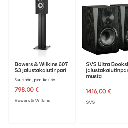
Paino: Aktiivikaiutin 4
Bowers & Wilkins 607
SVS Ultra Books
S3 jalustakaiutinpari
jalustakaiutinpar
musta
Suuri ääni, pieni kaiutin
798,00
€
1416,00
€
Tuotemerkki:
Bowers & Wilkins
Tuotemerkki:
SVS