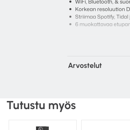
WiFi, Bluetooth, & suo
Korkean resoluution 
Striimaa Spotify, Tidal
6 muokattavaa etupanee
Tekniset tiedot
Taajuusavste: 52Hz – 
Arvostelut
Elementit:
– 1″ alumiini diskantti
– 4.5″ keskiäänielemen
Teho:
200 W (50 watt x
Subwoofer ulostulo: 2
Tutustu myös
tunnistavat subwoofer
Mitat (H x W x D):
– Aktiivikaiutin: 260 x
– Passiivikaiutin: 260 