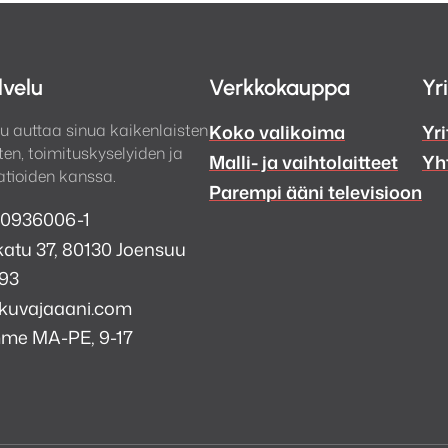
lvelu
Verkkokauppa
Yr
u auttaa sinua kaikenlaisten
Koko valikoima
Yri
en, toimituskyselyiden ja
Malli- ja vaihtolaitteet
Yh
tioiden kanssa.
Parempi ääni televisioon
 0936006-1
atu 37, 80130 Joensuu
993
kuvajaaani.com
mme MA-PE, 9-17
a