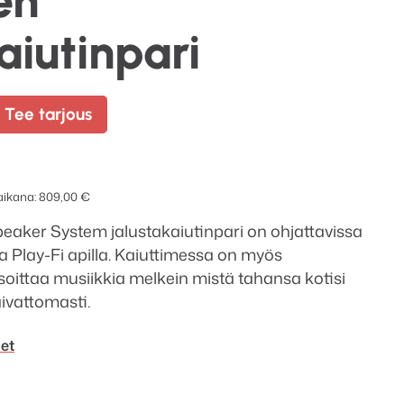
en
aiutinpari
Tee tarjous
 aikana:
809,00
€
eaker System jalustakaiutinpari on ohjattavissa
lla Play-Fi apilla. Kaiuttimessa on myös
it soittaa musiikkia melkein mistä tahansa kotisi
aivattomasti.
met