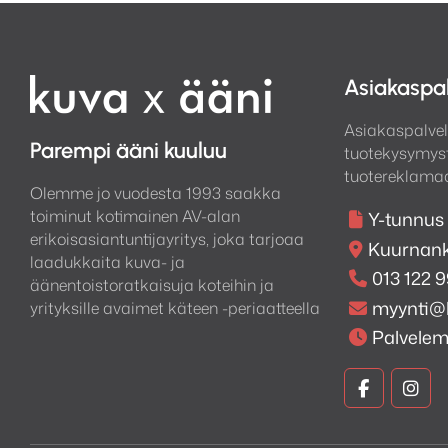
Asiakaspa
Asiakaspalvel
Parempi ääni kuuluu
tuotekysymyst
tuotereklamaa
Olemme jo vuodesta 1993 saakka
toiminut kotimainen AV-alan
Y-tunnus
erikoisasiantuntijayritys, joka tarjoaa
Kuurnank
laadukkaita kuva- ja
013 122 
äänentoistoratkaisuja koteihin ja
myynti@
yrityksille avaimet käteen -periaatteella
Palvele
Kuva
Kuv
ja
ja