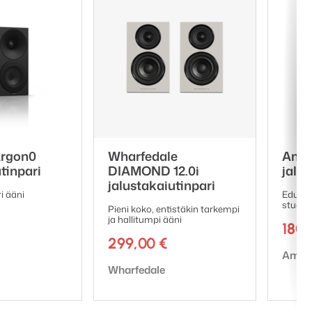
rgon0
Wharfedale
Amph
tinpari
DIAMOND 12.0i
jalus
jalustakaiutinpari
i ääni
Edullin
studio
Pieni koko, entistäkin tarkempi
ja hallitumpi ääni
180
299,00
€
Tuote
Amph
Tuotemerkki:
Wharfedale