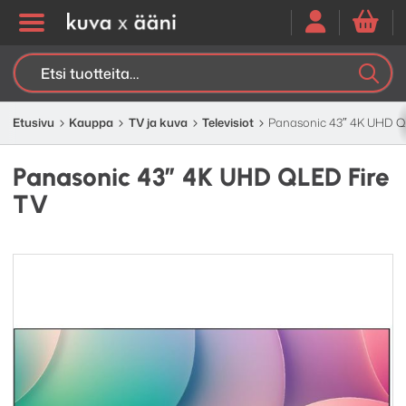
Etsi:
K
H
Etusivu
Kauppa
TV ja kuva
Televisiot
Panasonic 43″ 4K UHD Q
Panasonic 43″ 4K UHD QLED Fire
TV