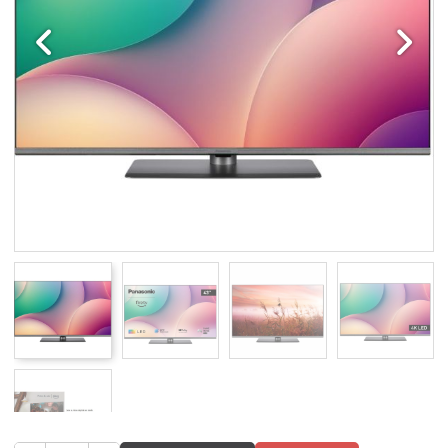
Edellinen
Seuraav