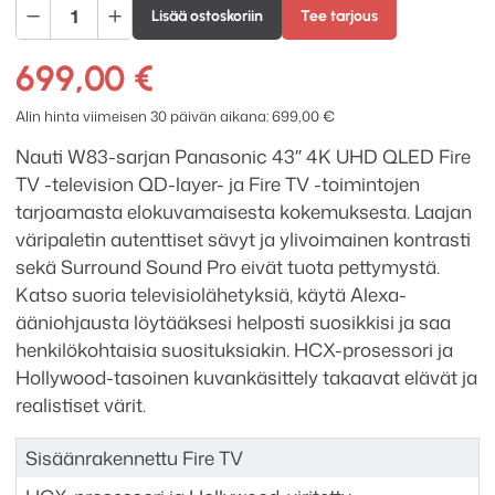
Panasonic
Lisää ostoskoriin
Tee tarjous
43"
4K
699,00
€
UHD
QLED
Alin hinta viimeisen 30 päivän aikana:
699,00
€
Fire
Nauti W83-sarjan Panasonic 43″ 4K UHD QLED Fire
TV
TV -television QD-layer- ja Fire TV -toimintojen
määrä
tarjoamasta elokuvamaisesta kokemuksesta. Laajan
väripaletin autenttiset sävyt ja ylivoimainen kontrasti
sekä Surround Sound Pro eivät tuota pettymystä.
Katso suoria televisiolähetyksiä, käytä Alexa-
ääniohjausta löytääksesi helposti suosikkisi ja saa
henkilökohtaisia suosituksiakin. HCX-prosessori ja
Hollywood-tasoinen kuvankäsittely takaavat elävät ja
realistiset värit.
Sisäänrakennettu Fire TV