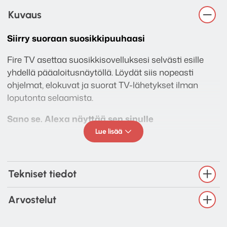
Kuvaus
Siirry suoraan suosikkipuuhaasi
Fire TV asettaa suosikkisovelluksesi selvästi esille
yhdellä pääaloitusnäytöllä. Löydät siis nopeasti
ohjelmat, elokuvat ja suorat TV-lähetykset ilman
loputonta selaamista.
Sano se. Alexa näyttää sen sinulle
Lue lisää
Äänikaukosäätimen Alexaa käyttämällä löydät
suosikkiohjelmasi ja -elokuvasi hetkessä – loputonta
selaamista ei tarvita. Käynnistä sovelluksia, vaihda
Tekniset tiedot
kanavaa, ohjaa älykotiasi ja paljon muuta.
Loistava televisiokokemus
Arvostelut
Fire TV on älykäs kotikeskuksesi. Yhdistä se