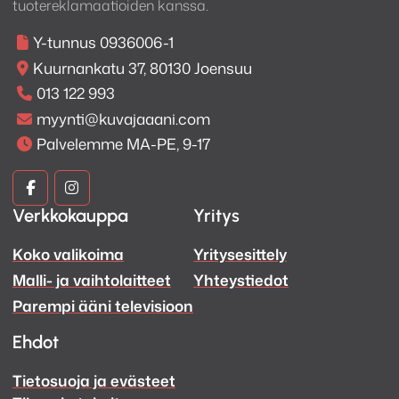
tuotereklamaatioiden kanssa.
Y-tunnus 0936006-1
Kuurnankatu 37, 80130 Joensuu
013 122 993
myynti@kuvajaaani.com
Palvelemme MA-PE, 9-17
Kuva
Kuva
Verkkokauppa
Yritys
ja
ja
Koko valikoima
Yritysesittely
Ääni
Ääni
Malli- ja vaihtolaitteet
Yhteystiedot
Facebook
Instagram
Parempi ääni televisioon
Ehdot
Tietosuoja ja evästeet