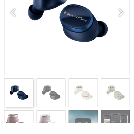
Edellinen
Seuraav