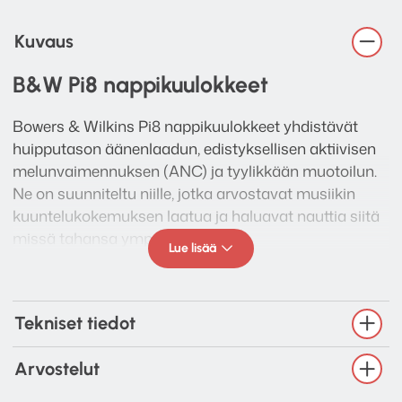
Kuvaus
B&W Pi8 nappikuulokkeet
Bowers & Wilkins Pi8 nappikuulokkeet yhdistävät
huipputason äänenlaadun, edistyksellisen aktiivisen
melunvaimennuksen (ANC) ja tyylikkään muotoilun.
Ne on suunniteltu niille, jotka arvostavat musiikin
kuuntelukokemuksen laatua ja haluavat nauttia siitä
missä tahansa ympäristössä.
Lue lisää
Äänenlaatu ja teknologia
Pi8-kuulokkeissa on 12 mm:n hiilikuitukartioajurit,
Tekniset tiedot
jotka tuottavat tarkan ja luonnollisen äänenlaadun.
Ne tukevat aptX Lossless -koodausformaattia, mikä
Arvostelut
mahdollistaa häviöttömän äänenlaadun