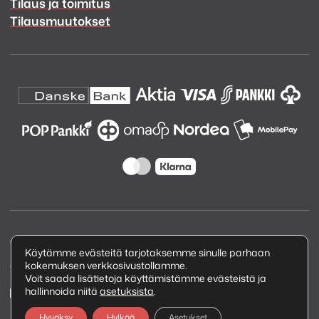
Tilaus ja toimitus
Tilausmuutokset
Copyright © 2026 Kuva ja Ääni Oy
Käytämme evästeitä tarjotaksemme sinulle parhaan
kokemuksen verkkosivustollamme.
Tietosuojaseloste
Voit saada lisätietoja käyttämistämme evästeistä ja
hallinnoida niitä
asetuksista
.
Hyväksy
Hylkää
Asetukset