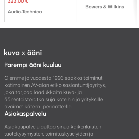
323,00
€
hinta
hinta
Tuotemerkki:
oli:
on:
Bowers & Wilkins
Tuotemerkki:
Audio-Technica
429,00
299,00
Muotoilu ja värit
Pi8-kuulokkeet ovat saatavilla neljässä eri värissä:
Anthracite Black, Midnight Blue, Jade Green ja Dove
White. Ne on suunniteltu huolellisesti tarjoamaan
sekä esteettistä että ergonomista miellyttävyyttä.
Parempi ääni kuuluu
Olemme jo vuodesta 1993 saakka toiminut
kotimainen AV-alan erikoisasiantuntijayritys,
joka tarjoaa laadukkaita kuva- ja
äänentoistoratkaisuja koteihin ja yrityksille
avaimet käteen -periaatteella
Asiakaspalvelu
Asiakaspalvelu auttaa sinua kaikenlaisten
tuotekysymysten, toimituskyselyiden ja