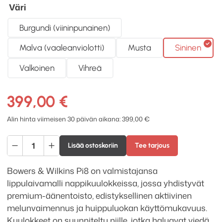
Väri
Burgundi (viininpunainen)
Malva (vaaleanviolotti)
Musta
Sininen
Valkoinen
Vihreä
399,00
€
Alin hinta viimeisen 30 päivän aikana:
399,00
€
Bowers
Lisää ostoskoriin
Tee tarjous
&
Wilkins
Bowers & Wilkins Pi8 on valmistajansa
Pi8
lippulaivamalli nappikuulokkeissa, jossa yhdistyvät
nappikuulokkeet
premium-äänentoisto, edistyksellinen aktiivinen
määrä
melunvaimennus ja huippuluokan käyttömukavuus.
Kuulokkeet on suunniteltu niille, jotka haluavat viedä