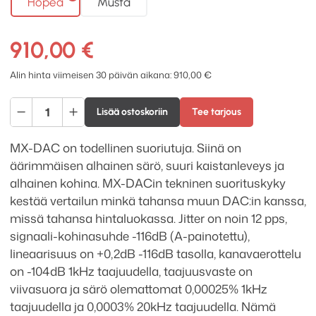
Hopea
Musta
910,00
€
Alin hinta viimeisen 30 päivän aikana:
910,00
€
Musical
Lisää ostoskoriin
Tee tarjous
Fidelity
MX-
MX-DAC on todellinen suoriutuja. Siinä on
DAC
äärimmäisen alhainen särö, suuri kaistanleveys ja
D/A
alhainen kohina. MX-DACin tekninen suorituskyky
muunnin
kestää vertailun minkä tahansa muun DAC:in kanssa,
määrä
missä tahansa hintaluokassa. Jitter on noin 12 pps,
signaali-kohinasuhde -116dB (A-painotettu),
lineaarisuus on +0,2dB -116dB tasolla, kanavaerottelu
on -104dB 1kHz taajuudella, taajuusvaste on
viivasuora ja särö olemattomat 0,00025% 1kHz
taajuudella ja 0,0003% 20kHz taajuudella. Nämä