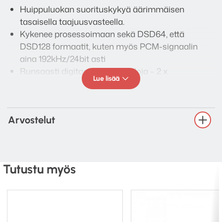
Huippuluokan suorituskykyä äärimmäisen
tasaisella taajuusvasteella.
Kykenee prosessoimaan sekä DSD64, että
DSD128 formaatit, kuten myös PCM-signaalin
aina 192kHz/24bit asti
Runsaasti digitaalisia sisäntuloja – 2 x
Lue lisää
koaksiaalinen, 2 x optinen sekä asyknroninen USB
Kaikki sisääntulot prosessoidaan ja muunnetaan
DSD-ympäristössä
Arvostelut
Erittäin alhainen kohina
Äärimmäisen alhainen särö
Poikkeuksellisen lineaarinen
Poikkeuksellisen hyvä kanavaerottelu
Tutustu myös
Upea ulkoasu sekä laadukas rakenne
Tekniset tiedot: