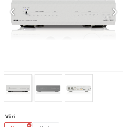
Edellinen
Seuraav
Väri