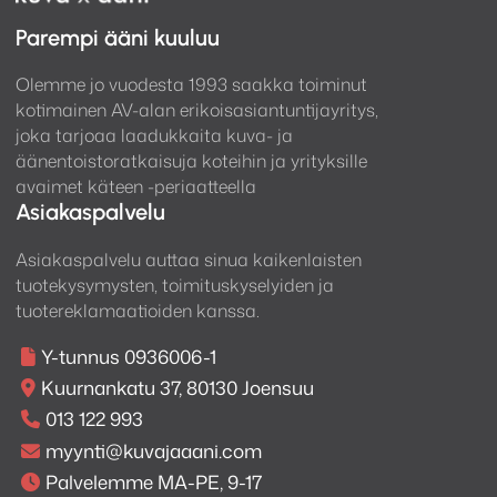
Kanavaerottelu: -110dB
Parempi ääni kuuluu
Tuetut signaalit:
Olemme jo vuodesta 1993 saakka toiminut
Koaksiaalitulot: S/PDIF max 24 bit / 192 kHz
kotimainen AV-alan erikoisasiantuntijayritys,
Optiset tulot: S/PDIF max 24 bit / 192 kHz
joka tarjoaa laadukkaita kuva- ja
äänentoistoratkaisuja koteihin ja yrityksille
Sisääntulot:
avaimet käteen -periaatteella
Asiakaspalvelu
2x RCA koaksiaaliliitin S/PDIF 32-192 kbps (16-24
Asiakaspalvelu auttaa sinua kaikenlaisten
bittinen stereo PCM)
tuotekysymysten, toimituskyselyiden ja
2x TOSLINK optinen liitin 32-192 kbps (16-24
tuotereklamaatioiden kanssa.
bittinen stereo PCM)
1x USB tyyppi ”B” liitin
Y-tunnus 0936006-1
Asynkroninen max 24 bit / 192 kHz PCM sekä
Kuurnankatu 37, 80130 Joensuu
DSD64 ja DSD128
013 122 993
(toistettavan tiedoston/tietokoneen määrittelemä)
myynti@kuvajaaani.com
Palvelemme MA-PE, 9-17
Lähdöt: