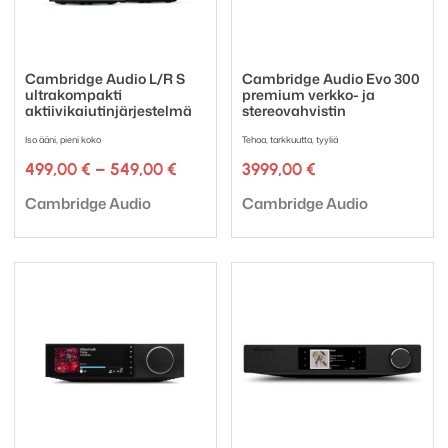
Cambridge Audio L/R S
Cambridge Audio Evo 300
ultrakompakti
premium verkko- ja
aktiivikaiutinjärjestelmä
stereovahvistin
Iso ääni, pieni koko
Tehoa, tarkkuutta, tyyliä
Hintaluokka:
499,00
€
–
549,00
€
3999,00
€
499,00 €
Tuotemerkki:
Tuotemerkki:
-
Cambridge Audio
Cambridge Audio
549,00 €