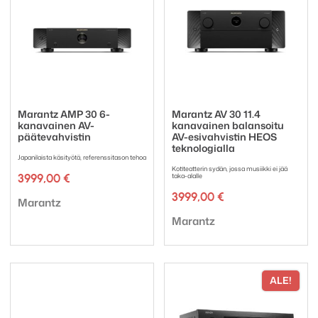
Marantz AMP 30 6-
Marantz AV 30 11.4
kanavainen AV-
kanavainen balansoitu
päätevahvistin
AV-esivahvistin HEOS
teknologialla
Japanilaista käsityötä, referenssitason tehoa
Kotiteatterin sydän, jossa musiikki ei jää
3999,00
€
taka-alalle
3999,00
€
Tuotemerkki:
Marantz
Tuotemerkki:
Marantz
ALE!