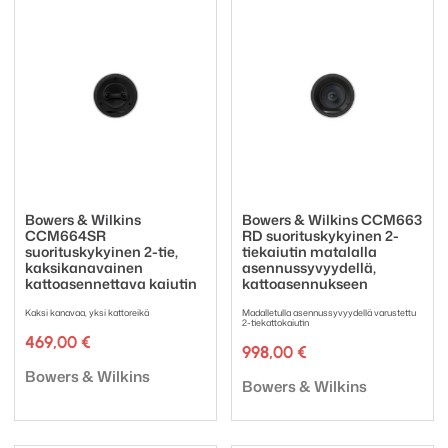
Bowers & Wilkins
Bowers & Wilkins CCM663
CCM664SR
RD suorituskykyinen 2-
suorituskykyinen 2-tie,
tiekaiutin matalalla
kaksikanavainen
asennussyvyydellä,
kattoasennettava kaiutin
kattoasennukseen
Kaksi kanavaa, yksi kattoreikä
Madalletulla asennussyvyydellä varustettu
2-tiekattokaiutin
469,00
€
998,00
€
Tuotemerkki:
Bowers & Wilkins
Tuotemerkki:
Bowers & Wilkins