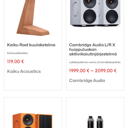
Kaiku Root kuuloketeline
Cambridge Audio L/R X
huippuluokan
Koti kuulokkeillesi
aktiivikaiutinjärjestelmä
119,00
€
Lattiakaiuttimen voima, ilman lattiakaiutinta
Tuotemerkki:
Hinta
1999,00
€
–
2099,00
€
Kaiku Acoustics
1999,
Tuotemerkki:
-
Cambridge Audio
2099