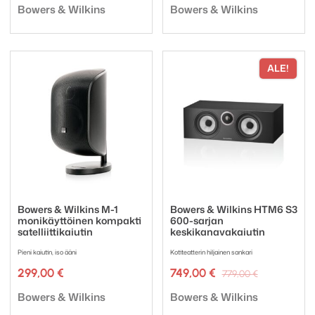
Tuotemerkki:
Tuotemerkki:
oli:
on:
Bowers & Wilkins
Bowers & Wilkins
298,00 €.
223,50 €.
ALE!
Bowers & Wilkins M-1
Bowers & Wilkins HTM6 S3
monikäyttöinen kompakti
600-sarjan
satelliittikaiutin
keskikanavakaiutin
Pieni kaiutin, iso ääni
Kotiteatterin hiljainen sankari
Alkuperäi
Nykyinen
299,00
€
749,00
€
779,00
€
hinta
hinta
Tuotemerkki:
Tuotemerkki:
oli:
on:
Bowers & Wilkins
Bowers & Wilkins
779,00 €.
749,00 €.