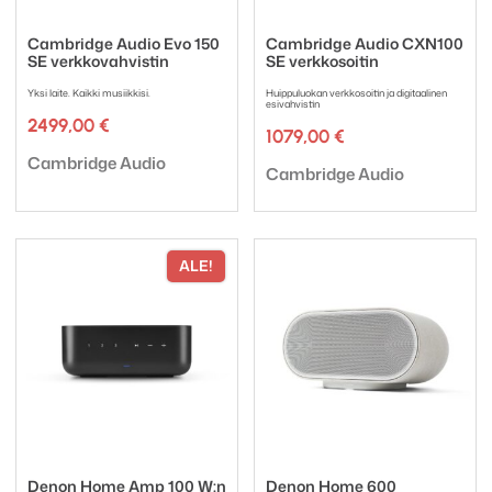
Cambridge Audio Evo 150
Cambridge Audio CXN100
SE verkkovahvistin
SE verkkosoitin
Yksi laite. Kaikki musiikkisi.
Huippuluokan verkkosoitin ja digitaalinen
esivahvistin
2499,00
€
1079,00
€
Tuotemerkki:
Cambridge Audio
Tuotemerkki:
Cambridge Audio
ALE!
Denon Home Amp 100 W:n
Denon Home 600