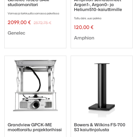
studiomonitori
Argon1-, Argon0- ja
Helium510-kaiuttimille
Voimaa ja tarkkuutta samassa paketissa
Tuttu ääni, uusi paikka
Alkuperäinen
Nykyinen
2099,00
€
2572,75
€
hinta
hinta
120,00
€
Tuotemerkki:
oli:
on:
Genelec
Tuotemerkki:
2572,75 €.
2099,00 €.
Amphion
Grandview GPCK-ME
Bowers & Wilkins FS-700
moottoroitu projektorihissi
S3 kaiutinjalusta