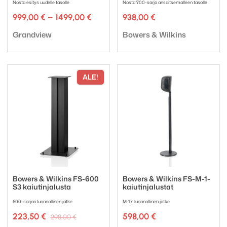
Nosta esitys uudelle tasolle
Nosta 700-sarja ansaitsemalleen tasolle
Hintaluokka:
999,00
€
–
1499,00
€
938,00
€
999,00 €
Tuotemerkki:
Tuotemerkki:
-
Grandview
Bowers & Wilkins
1499,00 €
ALE!
Bowers & Wilkins FS-600
Bowers & Wilkins FS-M-1-
S3 kaiutinjalusta
kaiutinjalustat
600-sarjan luonnollinen jatke
M-1:n luonnollinen jatke
Alkuperäinen
Nykyinen
223,50
€
598,00
€
298,00
€
hinta
hinta