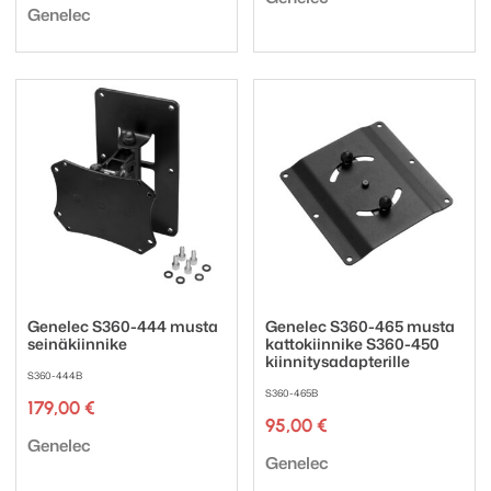
Tuotemerkki:
Genelec
Genelec S360-444 musta
Genelec S360-465 musta
seinäkiinnike
kattokiinnike S360-450
kiinnitysadapterille
S360-444B
S360-465B
179,00
€
95,00
€
Tuotemerkki:
Genelec
Tuotemerkki:
Genelec