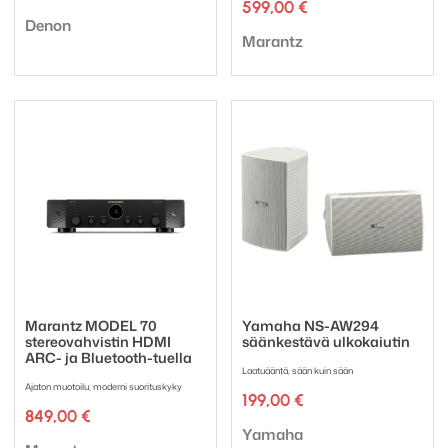
hinta
hinta
599,00
€
Tuotemerkki:
oli:
on:
Denon
Tuotemerkki:
1696,00 €.
1397,00 €.
Marantz
Marantz MODEL 70
Yamaha NS-AW294
stereovahvistin HDMI
säänkestävä ulkokaiutin
ARC- ja Bluetooth-tuella
Laatuääntä, sään kuin sään
Ajaton muotoilu, moderni suorituskyky
199,00
€
849,00
€
Tuotemerkki:
Yamaha
Tuotemerkki: