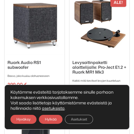
ALE!
Ruark Audio RS1
Levysoitinpaketti
subwoofer
aloittelijalle: Pro-Ject E1.2 +
Ruark MR1 Mk3
Basso, joka kuuluu olohuoneeseen
Kaikki mitä tarvitset levyjen kuunteluun
399,00
€
Alkuperäi
Nykyinen
827,00
€
868,00
€
Käytämme evästeitä tarjotaksemme sinulle parhaan
Tuotemerkki:
hinta
hinta
Ruark Audio
kokemuksen verkkosivustollamme.
Tuotemerkki:
oli:
on:
Pro-Ject
Ruark Audio
Voit saada lisätietoja käyttämistämme evästeistä ja
868,00 €.
827,00 €.
hallinnoida niitä
asetuksista
.
Hyväksy
Hylkää
Asetukset
ALE!