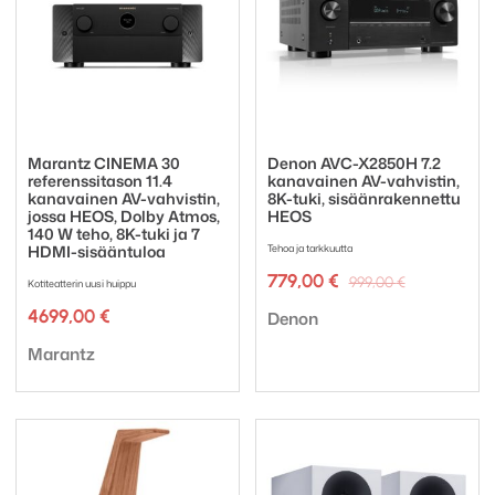
Marantz CINEMA 30
Denon AVC-X2850H 7.2
referenssitason 11.4
kanavainen AV-vahvistin,
kanavainen AV-vahvistin,
8K-tuki, sisäänrakennettu
jossa HEOS, Dolby Atmos,
HEOS
140 W teho, 8K-tuki ja 7
HDMI-sisääntuloa
Tehoa ja tarkkuutta
Alkuperäi
Nykyinen
779,00
€
999,00
€
Kotiteatterin uusi huippu
hinta
hinta
Tuotemerkki:
4699,00
€
oli:
on:
Denon
999,00 €.
779,00 €.
Tuotemerkki:
Marantz