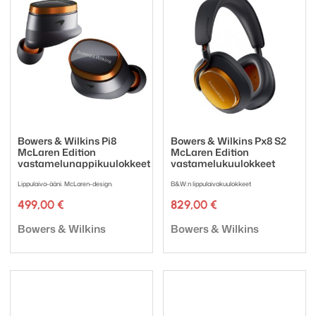
Bowers & Wilkins Pi8
Bowers & Wilkins Px8 S2
McLaren Edition
McLaren Edition
vastamelunappikuulokkeet
vastamelukuulokkeet
Lippulaiva-ääni. McLaren-design.
B&W:n lippulaivakuulokkeet
499,00
€
829,00
€
Tuotemerkki:
Tuotemerkki:
Bowers & Wilkins
Bowers & Wilkins