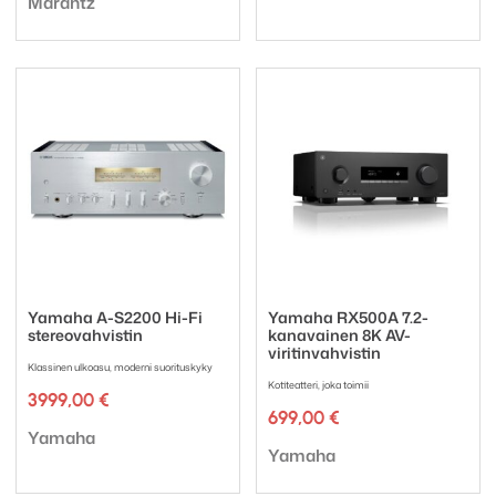
Marantz
Yamaha A-S2200 Hi-Fi
Yamaha RX500A 7.2-
stereovahvistin
kanavainen 8K AV-
viritinvahvistin
Klassinen ulkoasu, moderni suorituskyky
Kotiteatteri, joka toimii
3999,00
€
699,00
€
Tuotemerkki:
Yamaha
Tuotemerkki:
Yamaha