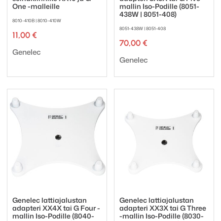
One -malleille
mallin Iso-Podille (8051-
438W | 8051-408)
8010-410B | 8010-410W
8051-438W | 8051-408
11,00
€
70,00
€
Tuotemerkki:
Genelec
Tuotemerkki:
Genelec
Genelec lattiajalustan
Genelec lattiajalustan
adapteri XX4X tai G Four -
adapteri XX3X tai G Three
mallin Iso-Podille (8040-
-mallin Iso-Podille (8030-