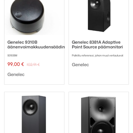
Genelec 9310B
Genelec 8381A Adaptive
äänenvoimakkuudensäädin
Point Source päämonitori
9310BM
Palkittu referenssi, johon muut vertautuvat
Tuotemerkki:
Alkuperäinen
Nykyinen
99,00
€
Genelec
102,91
€
hinta
hinta
Tuotemerkki:
oli:
on:
Genelec
102,91 €.
99,00 €.