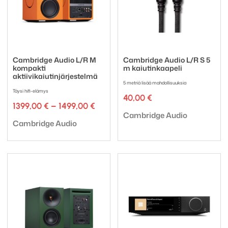
Cambridge Audio L/R M
Cambridge Audio L/R S 5
kompakti
m kaiutinkaapeli
aktiivikaiutinjärjestelmä
5 metriä lisää mahdollisuuksia
Täysi hifi-elämys
40,00
€
Hintaluokka:
1399,00
€
–
1499,00
€
Tuotemerkki:
1399,00 €
Cambridge Audio
Tuotemerkki:
-
Cambridge Audio
1499,00 €