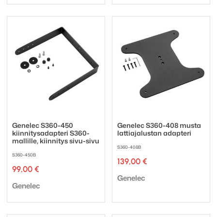
Genelec S360-450
Genelec S360-408 musta
kiinnitysadapteri S360-
lattiajalustan adapteri
mallille, kiinnitys sivu-sivu
S360-408B
S360-450B
139,00
€
99,00
€
Tuotemerkki:
Genelec
Tuotemerkki:
Genelec