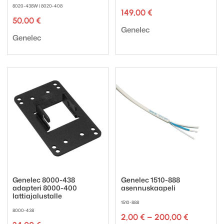
8020-438W | 8020-408
149,00
€
50,00
€
Tuotemerkki:
Genelec
Tuotemerkki:
Genelec
Genelec 8000-438
Genelec 1510-888
adapteri 8000-400
asennuskaapeli
lattiajalustalle
1510-888
8000-438
Hintaluok
2,00
€
–
200,00
€