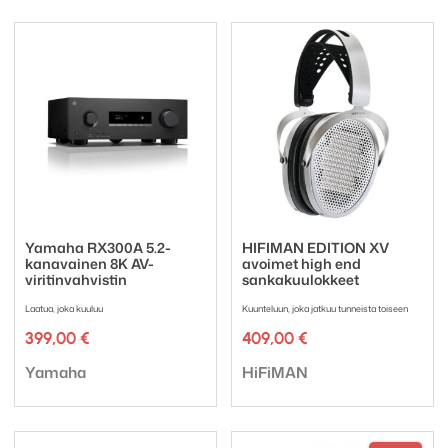
Yamaha RX300A 5.2-
HIFIMAN EDITION XV
kanavainen 8K AV-
avoimet high end
viritinvahvistin
sankakuulokkeet
Laatua, joka kuuluu
Kuunteluun, joka jatkuu tunneista toiseen
399,00
€
409,00
€
Tuotemerkki:
Tuotemerkki:
Yamaha
HiFiMAN