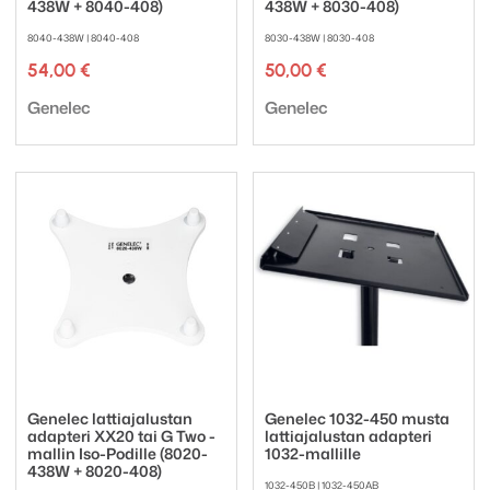
438W + 8040-408)
438W + 8030-408)
8040-438W | 8040-408
8030-438W | 8030-408
54,00
€
50,00
€
Tuotemerkki:
Tuotemerkki:
Genelec
Genelec
Genelec lattiajalustan
Genelec 1032-450 musta
adapteri XX20 tai G Two -
lattiajalustan adapteri
mallin Iso-Podille (8020-
1032-mallille
438W + 8020-408)
1032-450B | 1032-450AB