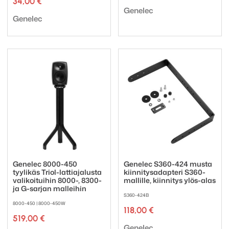
34,00
€
2,00 €
Tuotemerkki:
-
Genelec
Tuotemerkki:
Genelec
200,00 €
Genelec 8000-450
Genelec S360-424 musta
tyylikäs Triol-lattiajalusta
kiinnitysadapteri S360-
valikoituihin 8000-, 8300-
mallille, kiinnitys ylös-alas
ja G-sarjan malleihin
S360-424B
8000-450 | 8000-450W
118,00
€
519,00
€
Tuotemerkki:
Genelec