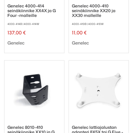
Genelec 4000-414
Genelec 4000-410
seinäkiinnike XX4X ja G
seinäkiinnike XX20 ja
Four -malleille
XX30 malleille
4000-414B | 4000-414W
4000-410B | 4000-410W
137,00
€
11,00
€
Tuotemerkki:
Tuotemerkki:
Genelec
Genelec
Genelec 8010-410
Genelec lattiajalustan
seinäkiinnike XX10 ja G
adapteri 8X5X tai G Five -