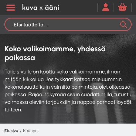
Etsi:
K
H
Koko valikoimamme, yhdessä
paikassa
Tälle sivulle on koottu koko valikoimamme, ilman
mitään kikkailua. Jos tykkäät katsoa mieluummin
kokonaisuutta kuin valmiita poimintoja, olet oikeassa
paikassa. Rajaa näkymää sivun suodattimilla, tutustu
voimassa oleviin tarjouksiin ja nappaa parhaat löydöt
talteen.
Etusivu
Kauppa