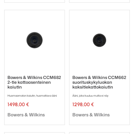
Bowers & Wilkins CCM682
Bowers & Wilkins CCM662
2-tie kattoasenteinen
suorituskykyluokan
kaiutin
kaksitiekattokaiutin
Huomaamaton kaiutin, huomattava ääni
Ääni, joka kuuluu mutta ei näy
1498,00
€
1298,00
€
Tuotemerkki:
Tuotemerkki:
Bowers & Wilkins
Bowers & Wilkins