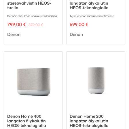
stereovahvistin HEOS-
langaton älykaiutin
tuella
HEOS-teknologialla
Denonin ääni, ilman isoa mustaa laatikkoa
Tyyliä ja tehoa samassa kaiuttimessa
Alkuperäinen
Nykyinen
799,00
€
699,00
€
879,00
€
hinta
hinta
Tuotemerkki:
Tuotemerkki:
oli:
on:
Denon
Denon
879,00 €.
799,00 €.
Denon Home 400
Denon Home 200
langaton älykaiutin
langaton älykaiutin
HEOS-teknologialla
HEOS-teknologialla