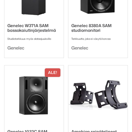
Genelec W371A SAM
Genelec 8380A SAM
bassokaiutinjärjestelmä
studiomonitori
Studiotarkkuus myös alataajuuksilla
Tarkkuutta, joka ei väsytä korvaa
Tuotemerkki:
Tuotemerkki:
Genelec
Genelec
ALE!
Genelec 1032C SAM
Amphion seinätelineet