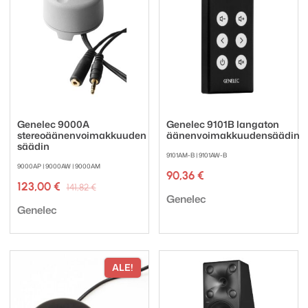
Genelec 9000A
Genelec 9101B langaton
stereoäänenvoimakkuuden
äänenvoimakkuudensäädin
säädin
9101AM-B | 9101AW-B
9000AP | 9000AW | 9000AM
90,36
€
Alkuperäinen
Nykyinen
123,00
€
141,82
€
Tuotemerkki:
hinta
hinta
Genelec
Tuotemerkki:
oli:
on:
Genelec
141,82 €.
123,00 €.
ALE!