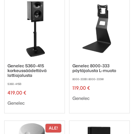
Genelec S360-415
Genelec 8000-333
korkeussäädettävä
pöytäjalusta L-muoto
lattiajalusta
8000-333B | 8000-333W
S360-415B
119,00
€
419,00
€
Tuotemerkki:
Genelec
Tuotemerkki:
Genelec
ALE!