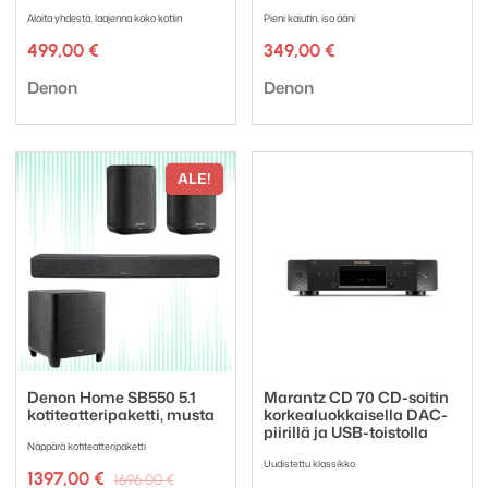
Aloita yhdestä, laajenna koko kotiin
Pieni kaiutin, iso ääni
499,00
€
349,00
€
Tuotemerkki:
Tuotemerkki:
Denon
Denon
ALE!
Denon Home SB550 5.1
Marantz CD 70 CD-soitin
kotiteatteripaketti, musta
korkealuokkaisella DAC-
piirillä ja USB-toistolla
Näppärä kotiteatteripaketti
Uudistettu klassikko
Alkuperäinen
Nykyinen
1397,00
€
1696,00
€