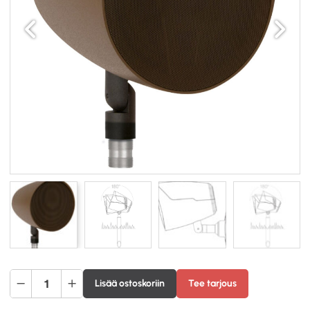
Edellinen
Seuraav
Monitor
Lisää ostoskoriin
Tee tarjous
Audio