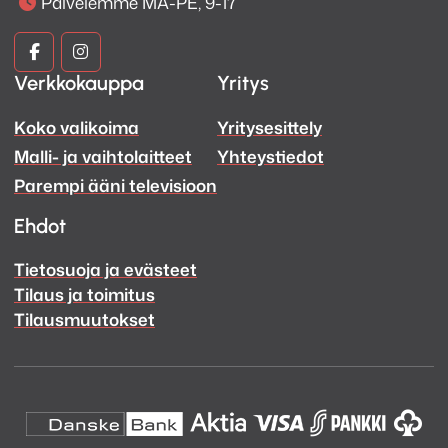
Palvelemme MA-PE, 9-17
Kuva
Kuva
Verkkokauppa
Yritys
ja
ja
Koko valikoima
Yritysesittely
Ääni
Ääni
Malli- ja vaihtolaitteet
Yhteystiedot
Facebook
Instagram
Parempi ääni televisioon
Ehdot
Tietosuoja ja evästeet
Tilaus ja toimitus
Tilausmuutokset
Ominaisuudet:
6″ MMP II basso-keskiääni elementti
Optimoitu suurelle herkkyydelle ja laajalle äänen