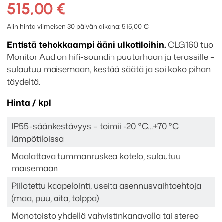
CLG160
515,00
€
ulkokaiutin
määrä
Alin hinta viimeisen 30 päivän aikana:
515,00
€
Entistä tehokkaampi ääni ulkotiloihin.
CLG160 tuo
Monitor Audion hifi-soundin puutarhaan ja terassille –
sulautuu maisemaan, kestää säätä ja soi koko pihan
täydeltä.
Hinta / kpl
IP55-säänkestävyys – toimii -20 °C…+70 °C
lämpötiloissa
Maalattava tummanruskea kotelo, sulautuu
maisemaan
Piilotettu kaapelointi, useita asennusvaihtoehtoja
(maa, puu, aita, tolppa)
Monotoisto yhdellä vahvistinkanavalla tai stereo