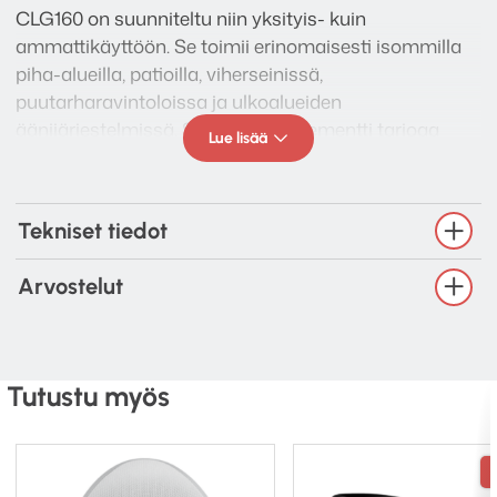
CLG160 on suunniteltu niin yksityis- kuin
ammattikäyttöön. Se toimii erinomaisesti isommilla
piha-alueilla, patioilla, viherseinissä,
puutarharavintoloissa ja ulkoalueiden
äänijärjestelmissä. Suurempi 6″ elementti tarjoaa
Lue lisää
erinomaisen bassotoiston ja selkeän äänen, joka
kantaa ja pysyy erottuvana ulkoilmassa.
Tekniset tiedot
Arvostelut
Tutustu myös
Asennusmahdollisuudet: mukautuu
kohteeseen