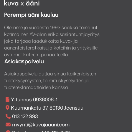
CLG160 toimii tehokkaasti yhden vahvistinkanavan
Parempi ääni kuuluu
kautta monotoistona, jolloin toinen kanava voidaan
Olemme jo vuodesta 1993 saakka toiminut
varata subwooferille. Tämä mahdollistaa
kotimainen AV-alan erikoisasiantuntijayritys,
tasapainoisen äänikentän myös ulkona. Tarvittaessa
joka tarjoaa laadukkaita kuva- ja
järjestelmä voidaan jakaa stereoalueiksi, jolloin oikea-
äänentoistoratkaisuja koteihin ja yrityksille
ja vasen-kanavat toteutetaan kaiutinryhmittäin.
avaimet käteen -periaatteella
Ratkaisu toimii sekä hifikuunteluun että
Asiakaspalvelu
taustamusiikkiin.
Asiakaspalvelu auttaa sinua kaikenlaisten
tuotekysymysten, toimituskyselyiden ja
tuotereklamaatioiden kanssa.
Y-tunnus 0936006-1
Kuurnankatu 37, 80130 Joensuu
013 122 993
myynti@kuvajaaani.com