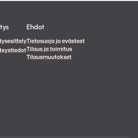
itys
Ehdot
tysesittely
Tietosuoja ja evästeet
Tilaus ja toimitus
teystiedot
Tilausmuutokset