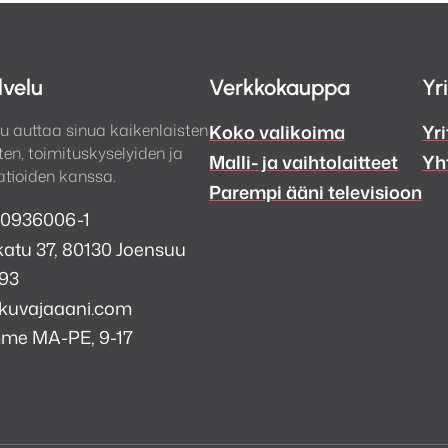
lvelu
Verkkokauppa
Yr
u auttaa sinua kaikenlaisten
Koko valikoima
Yri
en, toimituskyselyiden ja
Malli- ja vaihtolaitteet
Yh
tioiden kanssa.
Parempi ääni televisioon
 0936006-1
atu 37, 80130 Joensuu
993
kuvajaaani.com
mme MA-PE, 9-17
a