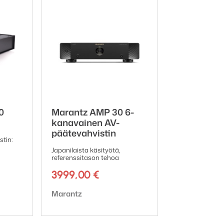
aa Premium -ja Premium+
dennetyn 5 vuoden takuun
, kun
 rekisteröimään tuotteensa
3
uessa ostopäivästä
.
s://www.marantz.com/fi-fi/5ywarranty
0
Marantz AMP 30 6-
kanavainen AV-
päätevahvistin
tin:
Japanilaista käsityötä,
referenssitason tehoa
3999,00
€
Tuotemerkki:
Marantz