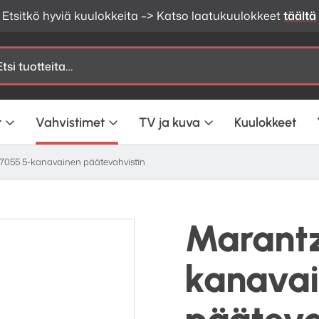
Etsitkö hyviä kuulokkeita –> Katso laatukuulokkeet
täältä
t
Vahvistimet
TV ja kuva
Kuulokkeet
055 5-kanavainen päätevahvistin
Marant
kanava