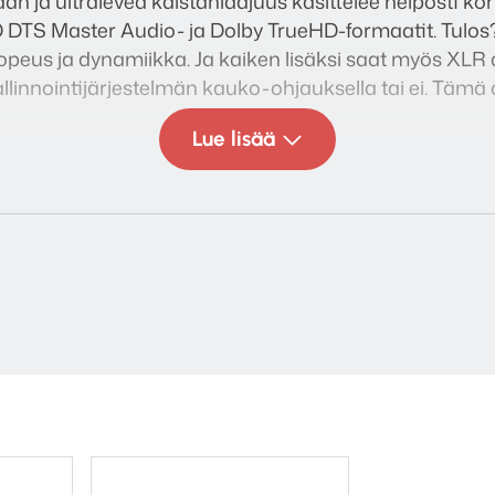
an ja ultraleveä kaistanlaajuus käsittelee helposti 
 DTS Master Audio- ja Dolby TrueHD-formaatit. Tulos?
nopeus ja dynamiikka. Ja kaiken lisäksi saat myös XLR 
allinnointijärjestelmän kauko-ohjauksella tai ei. Täm
Lue lisää
:
 W ( 4 / 6 Ohm)
uuntaja
x XLR
set terminaalit
x 183 x 384 mm