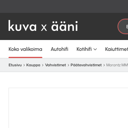
Etsi:
Koko valikoima
Autohifi
Kotihifi
Kaiuttime
Etusivu
Kauppa
Vahvistimet
Pääte­vahvistimet
Marantz MM7