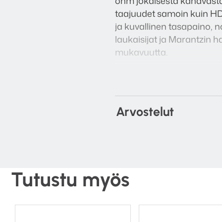
ohm jokaisesta kanavasta
taajuudet samoin kuin HD
ja kuvallinen tasapaino, 
laukaisijat ja Marantzin h
mukavuutta.
Tekniset tiedot
Kanavat: 5
Arvostelut
Teho RMS: 140 W / 170
Suurikokoinen tehom
Liitännät: 5 x RCA, 5 
D-Bus
Ruuvattavat suurikokoi
Tutustu myös
Mitat (L x K x S): 440 
Paino: 15.2 kg