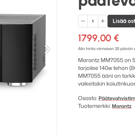
pääteva
Marantz
Lisää os
MM7055
5-
1799,00
€
Seuraava
kanavainen
Alin hinta viimeisen 30 päivän
päätevahvistin
määrä
Marantz MM7055 on 5 
tarjoilee 140w tehon (
MM7055 ääni on tarkk
vaikeitakin kaiutinkuo
Osasto:
Pääte­vahvisti
Tuotemerkki:
Marantz