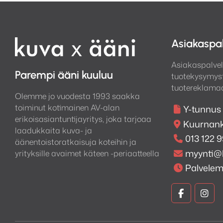
Asiakaspa
Asiakaspalvel
Parempi ääni kuuluu
tuotekysymyst
tuotereklamaa
Olemme jo vuodesta 1993 saakka
toiminut kotimainen AV-alan
Y-tunnus
erikoisasiantuntijayritys, joka tarjoaa
Kuurnank
laadukkaita kuva- ja
013 122 
äänentoistoratkaisuja koteihin ja
myynti@
yrityksille avaimet käteen -periaatteella
Palvele
Kuva
Kuv
ja
ja