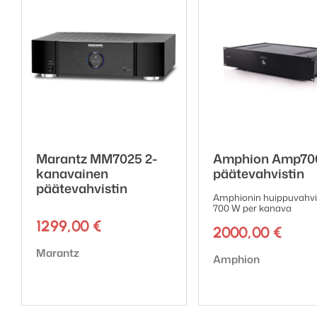
Marantz tarjo
tuotteilleen
pi
muistaa mennä
kuukauden kul
Linkki rekisteröintiin:
http
Marantz MM7025 2-
Amphion Amp70
kanavainen
päätevahvistin
päätevahvistin
Amphionin huippu­vahvis
700 W per kanava
1299,00
€
2000,00
€
Tuotemerkki:
Marantz
Tuotemerkki:
Amphion