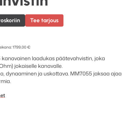
hvistin
toskoriin
Tee tarjous
 aikana:
1799,00
€
kanavainen laadukas päätevahvistin, joka
8Ohm) jokaiselle kanavalle.
a, dynaaminen ja uskottava. MM7055 jaksaa ajaa
rmia.
met