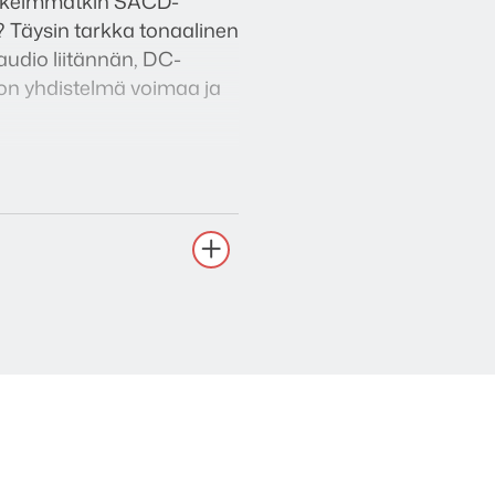
korkeimmatkin SACD-
 Täysin tarkka tonaalinen
audio liitännän, DC-
ä on yhdistelmä voimaa ja