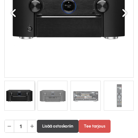
Edellinen
Seuraav
Marantz
Lisää ostoskoriin
Tee tarjous
AV7706