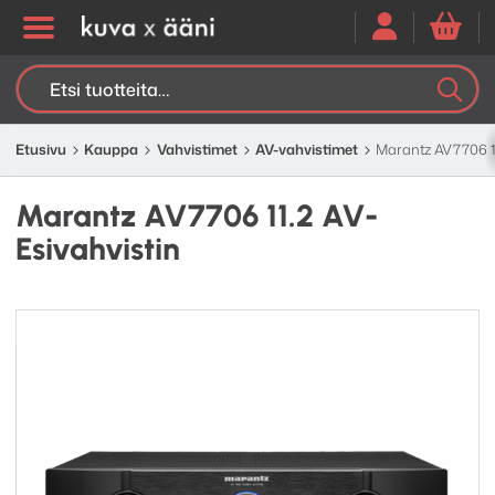
Etsi:
K
H
Etusivu
Kauppa
Vahvistimet
AV-vahvistimet
Marantz AV7706 11.
Marantz AV7706 11.2 AV-
Esivahvistin