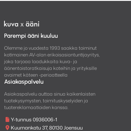
uusimmille HDR-muodoille, mukaan lukien
HDR10, HDR10 +, HLG, Dolby Vision, 4: 4: 4 -
väritarkkuus ja BT.2020, sekä dynaaminen HDR
tarjoaa poikkeuksellisen kuvanlaadun kirkkaudelle
ja kontrastille.
Parempi ääni kuuluu
Pelaamisen seuraava taso: Nauti
pelaamisesta
4K/120Hz läpiviennillä, vaihtelevalla
Olemme jo vuodesta 1993 saakka toiminut
virkistystaajuudella (VRR), Quick Frame Transport
kotimainen AV-alan erikoisasiantuntijayritys,
(QFT) ja automaattinen matalan viiveen tila
joka tarjoaa laadukkaita kuva- ja
äänentoistoratkaisuja koteihin ja yrityksille
(ALLM).
avaimet käteen -periaatteella
Kaksi subwoofer-lähtöä: Yhdistetyt
subwooferit
Asiakaspalvelu
voidaan kalibroida erikseen Audyssey Sub EQ HT
teknologian ansiosta saumattomanpaan
Asiakaspalvelu auttaa sinua kaikenlaisten
bassontoistoon kuuntelutilassasi.
tuotekysymysten, toimituskyselyiden ja
tuotereklamaatioiden kanssa.
Y-tunnus 0936006-1
Marantz tarjoaa Premium -ja Premium+
Kuurnankatu 37, 80130 Joensuu