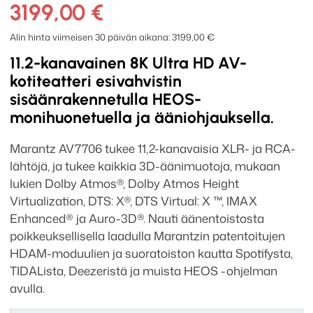
11.2
3199,00
€
AV-
Esivahvistin
Alin hinta viimeisen 30 päivän aikana:
3199,00
€
määrä
11.2-kanavainen 8K Ultra HD AV-
kotiteatteri esivahvistin
sisäänrakennetulla HEOS-
monihuonetuella ja ääniohjauksella.
Marantz AV7706 tukee 11,2-kanavaisia XLR- ja RCA-
lähtöjä, ja tukee kaikkia 3D-äänimuotoja, mukaan
lukien Dolby Atmos®, Dolby Atmos Height
Virtualization, DTS: X®, DTS Virtual: X ™, IMAX
Enhanced® ja Auro-3D®. Nauti äänentoistosta
poikkeuksellisella laadulla Marantzin patentoitujen
HDAM-moduulien ja suoratoiston kautta Spotifysta,
TIDALista, Deezeristä ja muista HEOS -ohjelman
avulla.