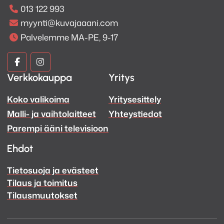
tuotteilleen
pidennetyn 5
013 122 993
vuoden takuun
, kunhan kuluttaja
myynti@kuvajaaani.com
muistaa mennä
Palvelemme MA-PE, 9-17
rekisteröimään tuotteensa
3
kuukauden kuluessa ostopäivästä
.
Kuva
Kuva
Linkki rekisteröintiin:
https://www.marantz.com/fi-
Verkkokauppa
Yritys
ja
ja
fi/5ywarranty
Koko valikoima
Yritysesittely
Ääni
Ääni
Malli- ja vaihtolaitteet
Yhteystiedot
Facebook
Instagram
Parempi ääni televisioon
Ehdot
Tietosuoja ja evästeet
Tilaus ja toimitus
Tilausmuutokset