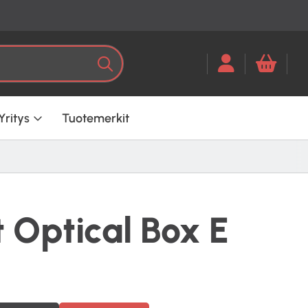
Kun tuloksia tulee, voit selata ni
Haku
Yritys
Tuotemerkit
t Optical Box E