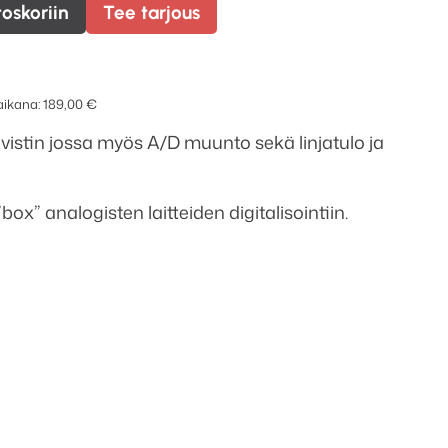
toskoriin
Tee tarjous
 aikana:
189,00
€
vistin jossa myös A/D muunto sekä linjatulo ja
ox” analogisten laitteiden digitalisointiin.