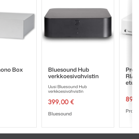
hono Box
Bluesound Hub
Pro-
verkkoesivahvistin
RIAA
etuv
Uusi Bluesound Hub
verkkoesivahvistin
89,
399,00
€
Tuote
Pro-J
Tuotemerkki:
Bluesound