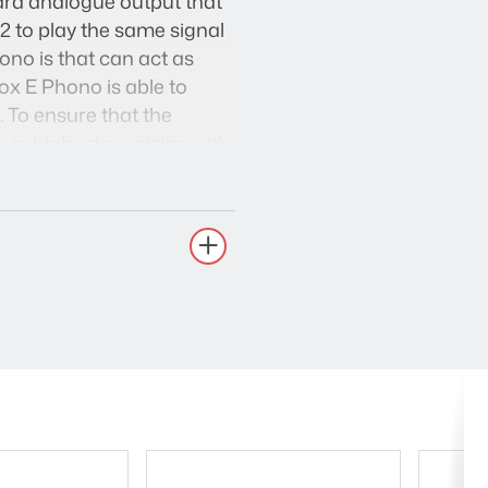
dard analogue output that
>2 to play the same signal
ono is that can act as
Box E Phono is able to
. To ensure that the
 in highest precision with
 (3.5mm jack) that
l, thereby eliminating RF
ranteed. The Optical Box E
nalogue signal sources
n kotiteatterivahvistimet,