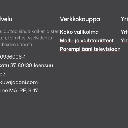
lvelu
Verkkokauppa
Yr
u auttaa sinua kaikenlaisten
Koko valikoima
Yri
en, toimituskyselyiden ja
Malli- ja vaihtolaitteet
Yh
tioiden kanssa.
Parempi ääni televisioon
 0936006-1
atu 37, 80130 Joensuu
993
kuvajaaani.com
mme MA-PE, 9-17
a
i