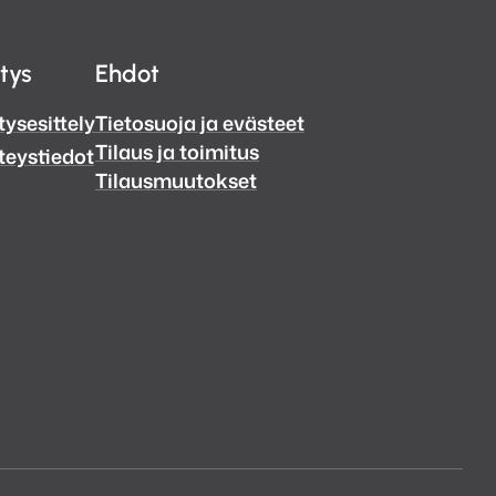
itys
Ehdot
tysesittely
Tietosuoja ja evästeet
Tilaus ja toimitus
teystiedot
Tilausmuutokset