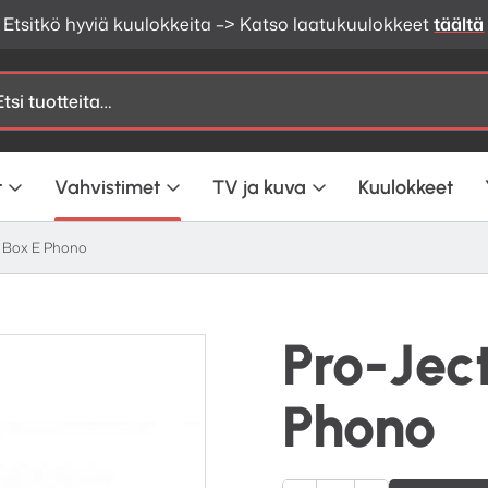
Etsitkö hyviä kuulokkeita –> Katso laatukuulokkeet
täältä
t
Vahvistimet
TV ja kuva
Kuulokkeet
l Box E Phono
Pro-Jec
Phono