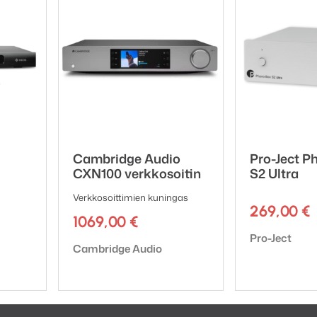
tal optic output work simultaneously
 (2>1) or output splitter (1>2)
1 Line In
ation
ng
uts
Cambridge Audio
Pro-Ject P
CXN100 verkkosoitin
S2 Ultra
y included
Verkkosoittimien kuningas
269,00
€
1069,00
€
Tuotemerkki:
Pro-Ject
Tuotemerkki:
Cambridge Audio