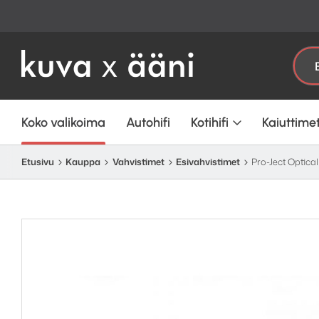
Etsi:
Koko valikoima
Autohifi
Kotihifi
Kaiuttime
Etusivu
Kauppa
Vahvistimet
Esivahvistimet
Pro-Ject Optica