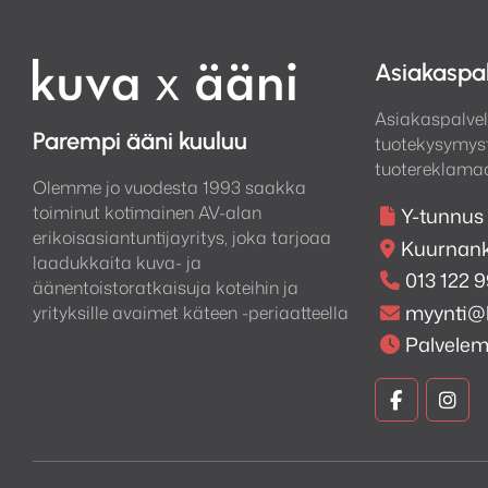
Asiakaspa
Asiakaspalvel
Parempi ääni kuuluu
tuotekysymyst
tuotereklamaa
Olemme jo vuodesta 1993 saakka
toiminut kotimainen AV-alan
Y-tunnus
erikoisasiantuntijayritys, joka tarjoaa
Kuurnank
laadukkaita kuva- ja
013 122 
äänentoistoratkaisuja koteihin ja
myynti@
yrityksille avaimet käteen -periaatteella
Palvele
Kuva
Kuv
ja
ja
Ääni
Ään