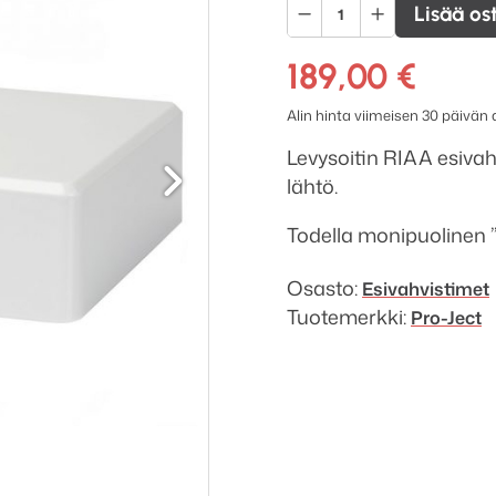
Pro-
Lisää os
Ject
Optical
189,00
€
Box
Alin hinta viimeisen 30 päivän
E
Seuraava
Phono
Levysoitin RIAA esivah
määrä
lähtö.
Todella monipuolinen ”b
Osasto:
Esivahvistimet
Tuotemerkki:
Pro-Ject