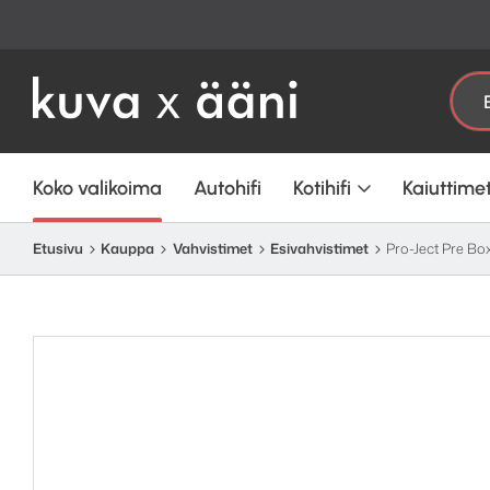
Etsi:
Koko valikoima
Autohifi
Kotihifi
Kaiuttime
Etusivu
Kauppa
Vahvistimet
Esivahvistimet
Pro-Ject Pre Bo