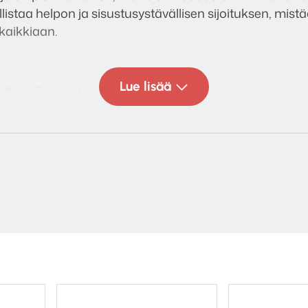
istaa helpon ja sisustusystävällisen sijoituksen, mistä
kaikkiaan.
Lue lisää
i Amp Boxien tai aktiivikaiuttimien kanssa
akkuuden säätö
äntulo
t