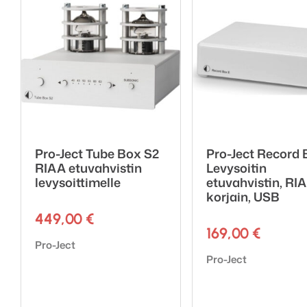
– Parannettu kondensaatt
– Standby tilan virrankulut
– Takuu 1 Vuosi
Pro-Ject Tube Box S2
Pro-Ject Record 
RIAA etuvahvistin
Levysoitin
levysoittimelle
etuvahvistin, RI
korjain, USB
449,00
€
169,00
€
Tuotemerkki:
Pro-Ject
Tuotemerkki:
Pro-Ject