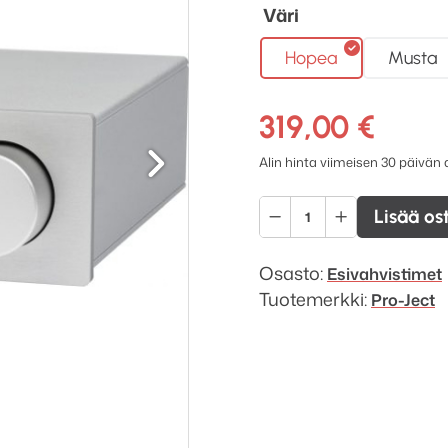
Väri
Hopea
Musta
319,00
€
Seuraava
Alin hinta viimeisen 30 päivän
Pro-
Lisää os
Ject
Pre
Osasto:
Esivahvistimet
Box
Tuotemerkki:
Pro-Ject
S2
Analogue
etuvahvistin
määrä