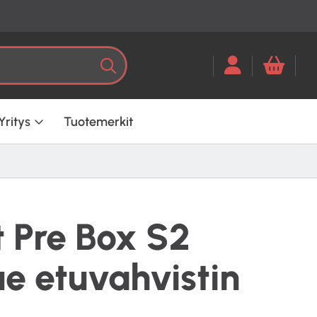
Kun tuloksia tulee, voit selata ni
Haku
Yritys
Tuotemerkit
t Pre Box S2
e etuvahvistin