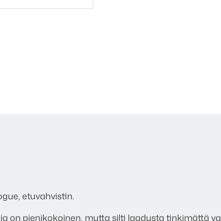
gue, etuvahvistin.
a on pienikokoinen, mutta silti laadusta tinkimättä val