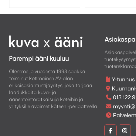
Asiakaspa
Asiakaspalvel
Parempi ääni kuuluu
tuotekysymyst
tuotereklamaa
Olemme jo vuodesta 1993 saakka
toiminut kotimainen AV-alan
Y-tunnus
erikoisasiantuntijayritys, joka tarjoaa
Kuurnank
laadukkaita kuva- ja
013 122 
äänentoistoratkaisuja koteihin ja
myynti@
yrityksille avaimet käteen -periaatteella
Palvele
Kuva
Kuv