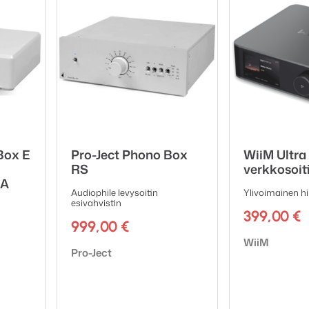
orit
us alle 1 w
Box E
Pro-Ject Phono Box
WiiM Ultra
RS
verkkosoit
AA
Audiophile levysoitin
Ylivoimainen h
esivahvistin
399,00
€
999,00
€
Tuotemerkki:
WiiM
Tuotemerkki:
Pro-Ject