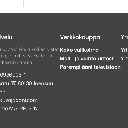
lvelu
Verkkokauppa
Yr
u auttaa sinua kaikenlaisten
Koko valikoima
Yri
en, toimituskyselyiden ja
Malli- ja vaihtolaitteet
Yh
tioiden kanssa.
Parempi ääni televisioon
 0936006-1
atu 37, 80130 Joensuu
993
kuvajaaani.com
mme MA-PE, 9-17
a