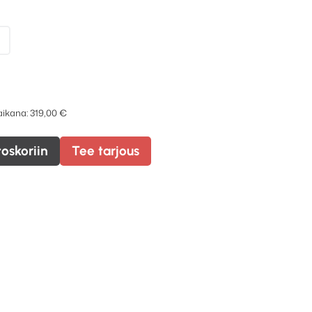
 aikana:
319,00
€
toskoriin
Tee tarjous