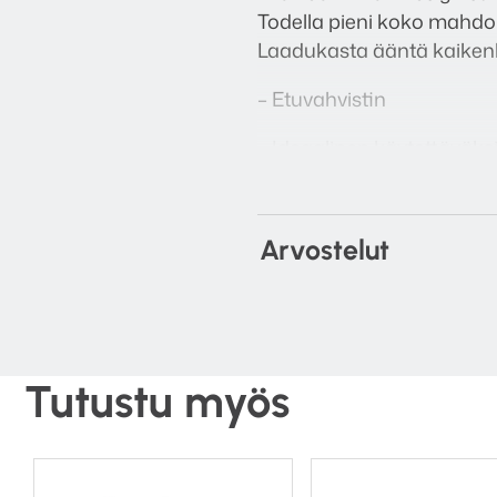
Todella pieni koko mahdoll
Laadukasta ääntä kaiken
– Etuvahvistin
– Ideaalinen käytettäväks
– 2 RCA sisääntuloa
– Kullatut liitännät
Arvostelut
– Kaukosäätö
– Motorisoitu äänenvoim
Tutustu myös
– Lyhyet signaalitiet
– Trigger uloslähtö ja sisä
– Parannetut komponenti