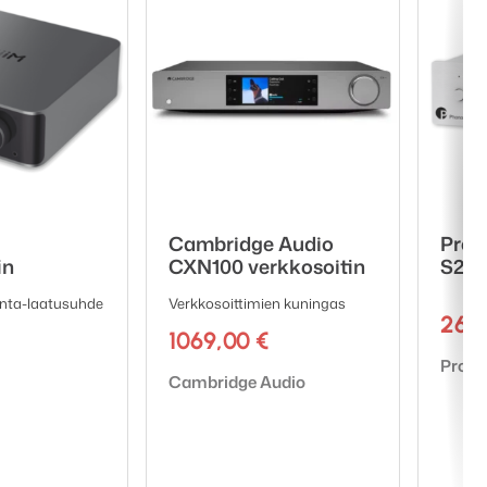
Cambridge Audio
Pro-
in
CXN100 verkkosoitin
S2 U
inta-laatusuhde
Verkkosoittimien kuningas
269
1069,00
€
Tuote
Pro-J
Tuotemerkki:
Cambridge Audio