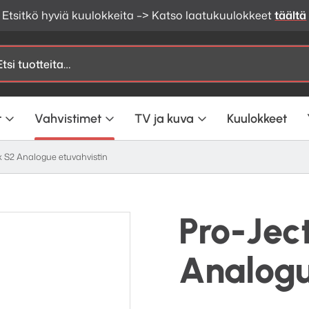
Etsitkö hyviä kuulokkeita –> Katso laatukuulokkeet
täältä
t
Vahvistimet
TV ja kuva
Kuulokkeet
x S2 Analogue etuvahvistin
Pro-Jec
Analogu