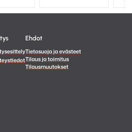
itys
Ehdot
tysesittely
Tietosuoja ja evästeet
Tilaus ja toimitus
teystiedot
Tilausmuutokset