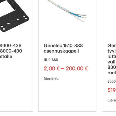
 8000-438
Genelec 1510-888
Gen
 8000-400
asennuskaapeli
tyyl
ustalle
latt
1510-888
val
830
Hintaluokk
2,00
€
–
200,00
€
mal
2,00 €
Tuotemerkki:
Genelec
-
8000
ki:
200,00 €
51
Tuot
Gen