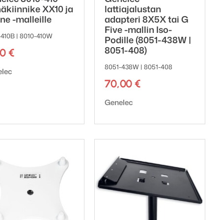
näkiinnike XX10 ja
lattiajalustan
ne -malleille
adapteri 8X5X tai G
Five -mallin Iso-
-410B | 8010-410W
Podille (8051-438W |
8051-408)
00
€
8051-438W | 8051-408
emerkki:
elec
70,00
€
Tuotemerkki:
Genelec