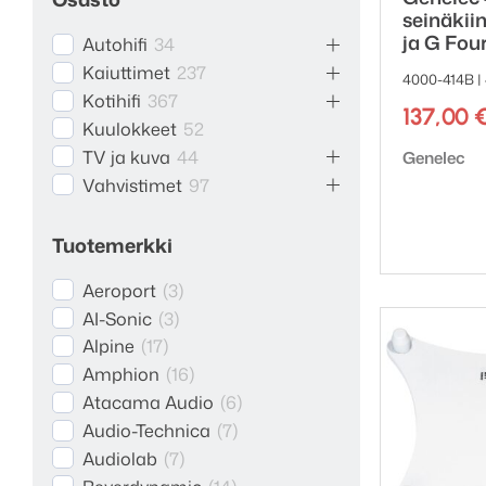
seinäkii
ja G Four
Autohifi
34
Kaiuttimet
237
4000-414B |
Kotihifi
367
137,00
Kuulokkeet
52
Tuotemerk
TV ja kuva
44
Genelec
Vahvistimet
97
Tuotemerkki
Aeroport
(
3
)
AI-Sonic
(
3
)
Alpine
(
17
)
Amphion
(
16
)
Atacama Audio
(
6
)
Audio-Technica
(
7
)
Audiolab
(
7
)