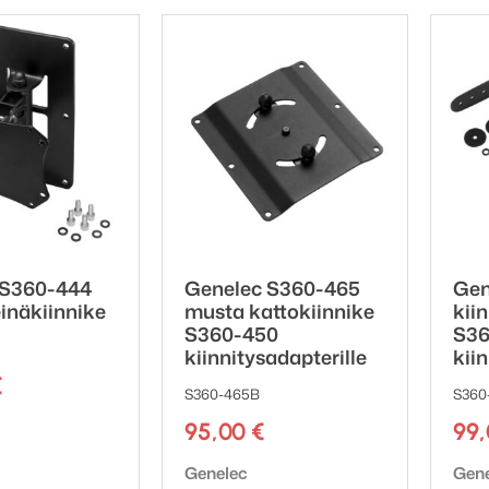
 S360-444
Genelec S360-465
Gen
inäkiinnike
musta kattokiinnike
kii
S360-450
S36
kiinnitysadapterille
kiin
€
S360-465B
S360
ki:
95,00
€
99
Tuotemerkki:
Tuot
Genelec
Gen