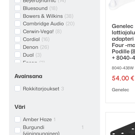
Beyerdynamic
(
14
)
Bluesound
(
18
)
Bowers & Wilkins
(
38
)
Cambridge Audio
(
20
)
Genelec
Cerwin-Vega!
(
8
)
lattiajal
adapteri
Cordial
(
16
)
Four -mal
Denon
(
26
)
Podille 
Dual
(
3
)
+ 8040-4
Epson
(
3
)
8040-438W 
Genelec
(
88
)
Avainsana
54,00
€
Grandview
(
26
)
HiFiMAN
(
11
)
Rokkitarjoukset
3
Tuotemerk
Genelec
iFi audio
(
31
)
JBL
(
1
)
Väri
Kaiku Acoustics
(
2
)
KEF
(
21
)
Amber Haze
1
Kenwood
(
6
)
Burgundi
1
Konto
(
6
)
(viininpunainen)