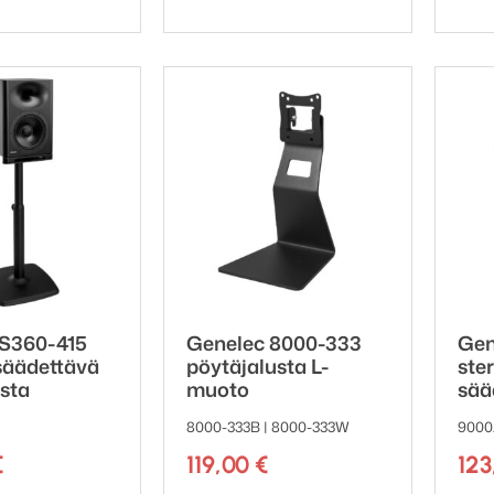
 S360-415
Genelec 8000-333
Gen
säädettävä
pöytäjalusta L-
ste
usta
muoto
sää
8000-333B | 8000-333W
9000
€
119,00
€
12