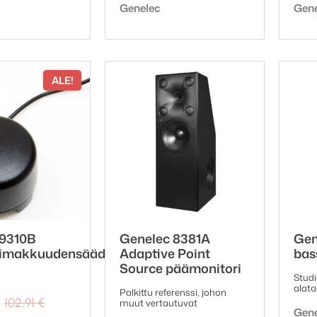
ki:
Tuotemerkki:
Tuot
Genelec
Gen
ALE!
 9310B
Genelec 8381A
Gen
imakkuudensäädin
Adaptive Point
bas
Source päämonitori
Stud
alata
Palkittu referenssi, johon
Alkuperäinen
Nykyinen
102,91
€
muut vertautuvat
Tuot
Gen
hinta
hinta