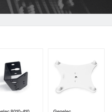
elec 8010-410
Genelec