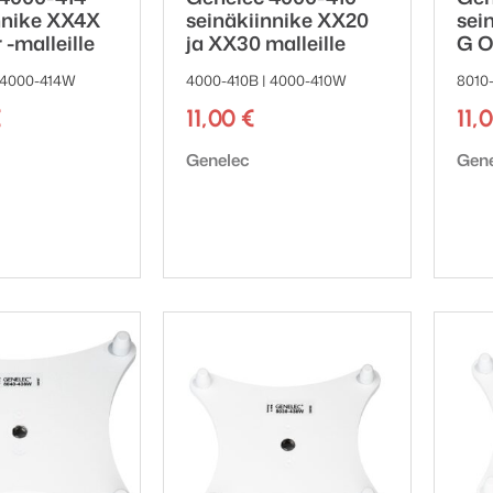
nnike XX4X
seinäkiinnike XX20
sei
 -malleille
ja XX30 malleille
G O
 4000-414W
4000-410B | 4000-410W
8010
€
11,00
€
11,
ki:
Tuotemerkki:
Tuot
Genelec
Gen