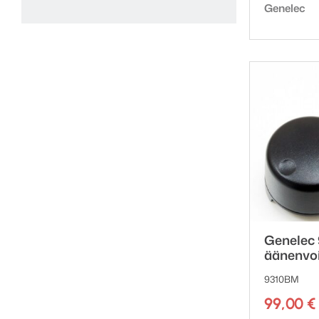
Tuotemerk
Genelec
Genelec
äänenvo
9310BM
99,00
€