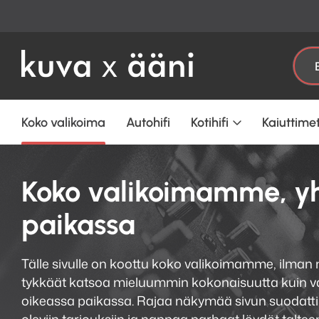
Etsi:
Koko valikoima
Autohifi
Kotihifi
Kaiuttime
Koko valikoimamme, y
paikassa
Tälle sivulle on koottu koko valikoimamme, ilman 
tykkäät katsoa mieluummin kokonaisuutta kuin val
oikeassa paikassa. Rajaa näkymää sivun suodatti
oleviin tarjouksiin ja nappaa parhaat löydöt taltee