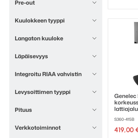
Soundwave
1
Pre-out
Tammi
7
Titaani
1
Kuulokkeen tyyppi
Tumma puu
1
Tummanharmaa
16
Langaton kuuloke
Vaaleanharmaa
3
Valkoinen
174
Läpäisevyys
Valkoinen betoni
1
Valkoinen mustilla
5
ritilöillä
Integroitu RIAA vahvistin
Vihreä
12
Vintage Maroon
1
Levysoittimen tyyppi
Warm Stone
1
Genelec
korkeus
lattiajal
Pituus
S360-415B
Verkkotoiminnot
419,00