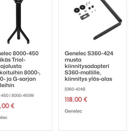
elec 8000-450
Genelec S360-424
ikäs Triol-
musta
iajalusta
kiinnitysadapteri
ikoituihin 8000-,
S360-mallille,
0- ja G-sarjan
kiinnitys ylös-alas
a:
leihin
S360-424B
-450 | 8000-450W
118,00
€
9,00
€
Tuotemerkki:
Genelec
emerkki:
elec