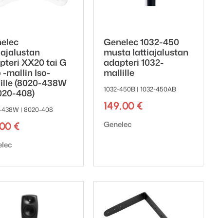
elec
Genelec 1032-450
iajalustan
musta lattiajalustan
pteri XX20 tai G
adapteri 1032-
 -mallin Iso-
mallille
ille (8020-438W
1032-450B | 1032-450AB
020-408)
149,00
€
-438W | 8020-408
Tuotemerkki:
Genelec
,00
€
emerkki:
elec