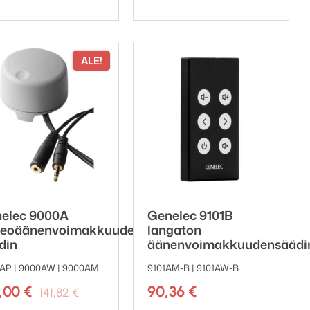
ALE!
elec 9000A
Genelec 9101B
reoäänenvoimakkuuden
langaton
din
äänenvoimakkuudensäädi
AP | 9000AW | 9000AM
9101AM-B | 9101AW-B
Alkuperäinen
Nykyinen
3,00
€
90,36
€
141,82
€
hinta
hinta