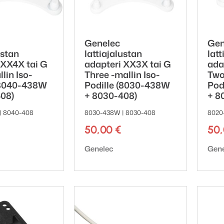
Genelec
Gen
ustan
lattiajalustan
latt
 XX4X tai G
adapteri XX3X tai G
ada
lin Iso-
Three -mallin Iso-
Two
(8040-438W
Podille (8030-438W
Pod
08)
+ 8030-408)
+ 8
| 8040-408
8030-438W | 8030-408
8020
50,00
€
50
ki:
Tuotemerkki:
Tuot
Genelec
Gen