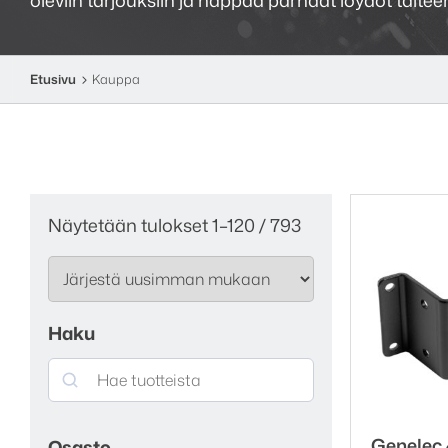
Etusivu
Kauppa
Sorted
Näytetään tulokset 1–120 / 793
by
latest
Haku
Search
Genelec
Osasto