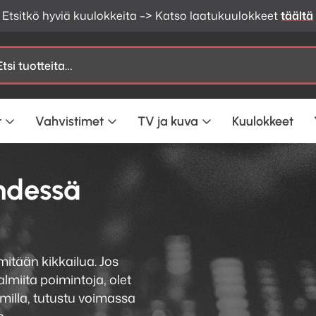
Etsitkö hyviä kuulokkeita –> Katso laatukuulokkeet
täältä
t
Vahvistimet
TV ja kuva
Kuulokkeet
hdessä
mitään kikkailua. Jos
miita poimintoja, olet
milla, tutustu voimassa
n.