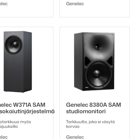
emerkki:
Tuotemerkki:
elec
Genelec
oli:
on:
141,82 €.
123,00 €.
elec W371A SAM
Genelec 8380A SAM
sokaiutinjärjestelmä
studiomonitori
iotarkkuus myös
Tarkkuutta, joka ei väsytä
ajuuksilla
korvaa
emerkki:
Tuotemerkki:
elec
Genelec