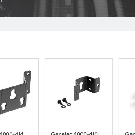
 4000-414
Genelec 4000-410
Gen