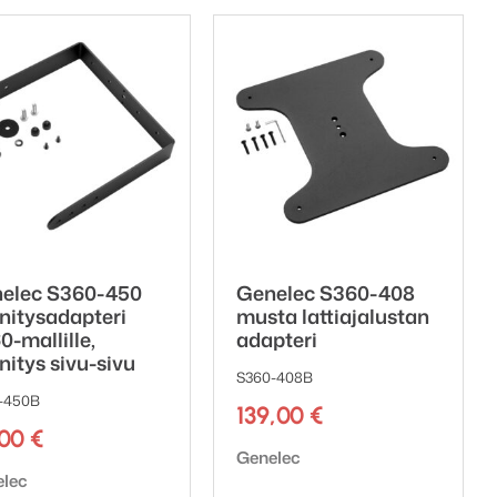
elec S360-450
Genelec S360-408
nnitysadapteri
musta lattiajalustan
0-mallille,
adapteri
nitys sivu-sivu
S360-408B
-450B
139,00
€
,00
€
Tuotemerkki:
Genelec
emerkki:
elec