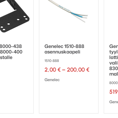
 8000-438
Genelec 1510-888
Gen
 8000-400
asennuskaapeli
tyyl
ustalle
latt
1510-888
val
830
Hintaluokk
2,00
€
–
200,00
€
mal
2,00 €
Tuotemerkki:
Genelec
-
8000
ki:
200,00 €
51
Tuot
Gen