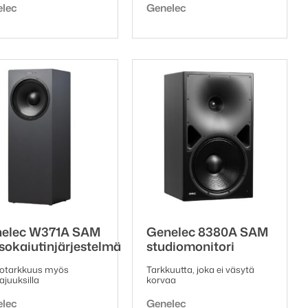
emerkki:
Tuotemerkki:
elec
Genelec
oli:
on:
141,82 €.
123,00 €.
elec W371A SAM
Genelec 8380A SAM
sokaiutinjärjestelmä
studiomonitori
iotarkkuus myös
Tarkkuutta, joka ei väsytä
ajuuksilla
korvaa
emerkki:
Tuotemerkki:
elec
Genelec