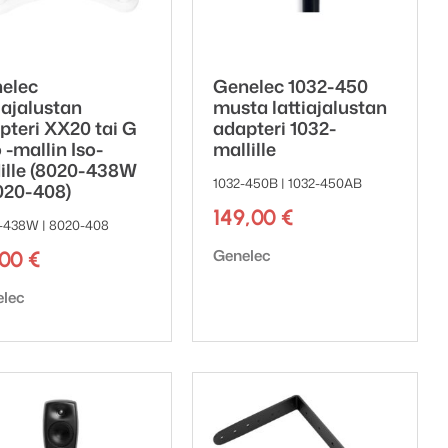
elec
Genelec 1032-450
iajalustan
musta lattiajalustan
pteri XX20 tai G
adapteri 1032-
 -mallin Iso-
mallille
ille (8020-438W
1032-450B | 1032-450AB
020-408)
149,00
€
-438W | 8020-408
Tuotemerkki:
Genelec
,00
€
emerkki:
elec