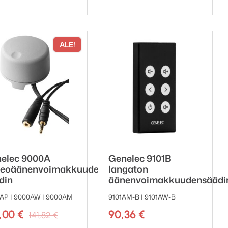
ALE!
elec 9000A
Genelec 9101B
reoäänenvoimakkuuden
langaton
din
äänenvoimakkuudensäädi
AP | 9000AW | 9000AM
9101AM-B | 9101AW-B
Alkuperäinen
Nykyinen
3,00
€
90,36
€
141,82
€
hinta
hinta