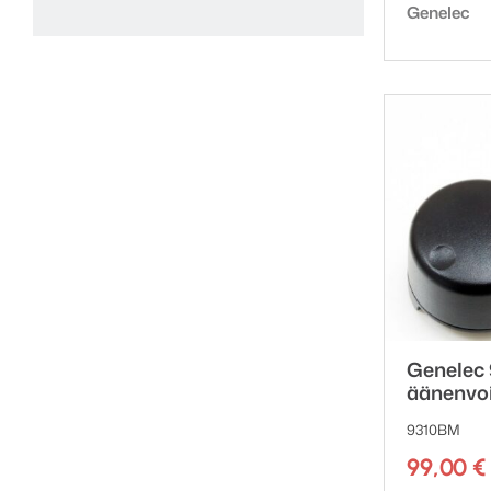
Tuotemerk
Genelec
Genelec
äänenvo
9310BM
99,00
€