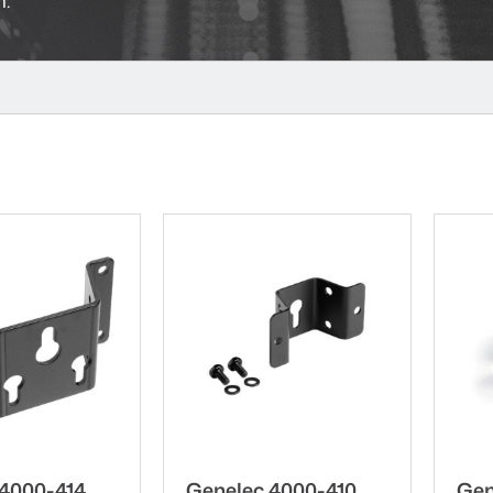
 4000-414
Genelec 4000-410
Gen