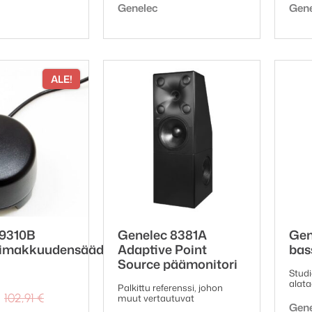
ki:
Tuotemerkki:
Tuot
Genelec
Gen
ALE!
 9310B
Genelec 8381A
Gen
imakkuudensäädin
Adaptive Point
bas
Source päämonitori
Stud
alata
Palkittu referenssi, johon
Alkuperäinen
Nykyinen
102,91
€
muut vertautuvat
Tuot
Gen
hinta
hinta