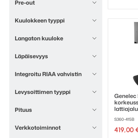
Soundwave
1
Pre-out
Tammi
7
Titaani
1
Kuulokkeen tyyppi
Tumma puu
1
Tummanharmaa
16
Langaton kuuloke
Vaaleanharmaa
3
Valkoinen
173
Läpäisevyys
Valkoinen betoni
1
Valkoinen mustilla
5
ritilöillä
Integroitu RIAA vahvistin
Vihreä
12
Vintage Maroon
1
Levysoittimen tyyppi
Warm Stone
1
Genelec
korkeus
lattiajal
Pituus
S360-415B
Verkkotoiminnot
419,00