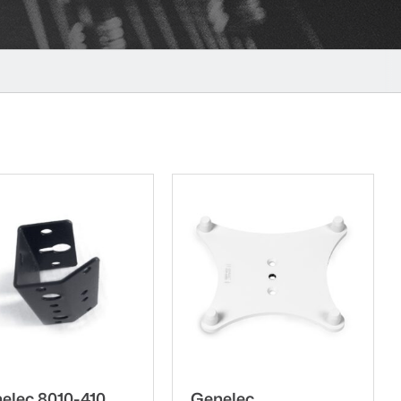
elec 8010-410
Genelec