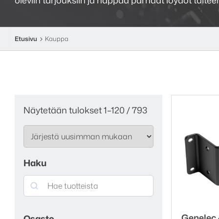
Etusivu
Kauppa
Sorted
Näytetään tulokset 1–120 / 793
by
latest
Haku
Search
Genelec
Osasto