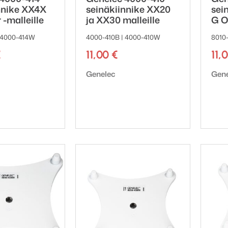
nnike XX4X
seinäkiinnike XX20
sei
 -malleille
ja XX30 malleille
G O
 4000-414W
4000-410B | 4000-410W
8010
€
11,00
€
11,
ki:
Tuotemerkki:
Tuot
Genelec
Gen