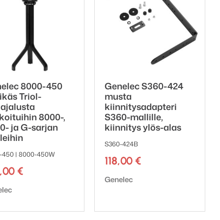
elec 8000-450
Genelec S360-424
ikäs Triol-
musta
iajalusta
kiinnitysadapteri
ikoituihin 8000-,
S360-mallille,
0- ja G-sarjan
kiinnitys ylös-alas
a:
leihin
S360-424B
-450 | 8000-450W
118,00
€
9,00
€
Tuotemerkki:
Genelec
emerkki:
elec