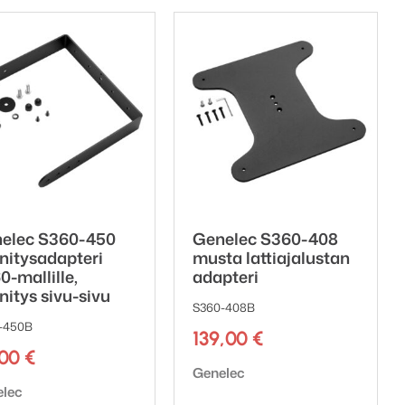
elec S360-450
Genelec S360-408
nnitysadapteri
musta lattiajalustan
0-mallille,
adapteri
nitys sivu-sivu
S360-408B
-450B
139,00
€
,00
€
Tuotemerkki:
Genelec
emerkki:
elec