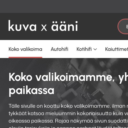
Etsi:
Koko valikoima
Autohifi
Kotihifi
Kaiuttime
Koko valikoimamme, y
paikassa
Tälle sivulle on koottu koko valikoimamme, ilman 
tykkäät katsoa mieluummin kokonaisuutta kuin val
oikeassa paikassa. Rajaa näkymää sivun suodatti
oleviin tarjouksiin ja nappaa parhaat löydöt taltee