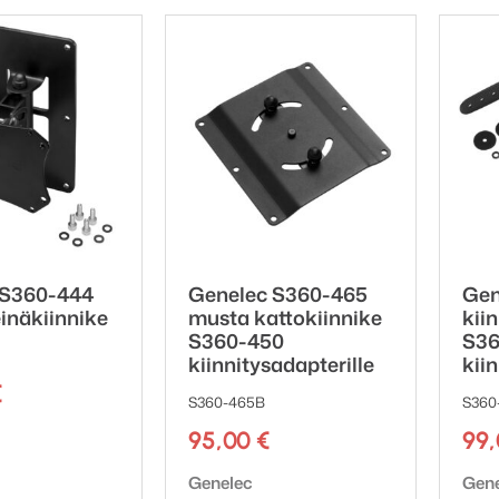
 S360-444
Genelec S360-465
Gen
inäkiinnike
musta kattokiinnike
kii
S360-450
S36
kiinnitysadapterille
kiin
€
S360-465B
S360
ki:
95,00
€
99
Tuotemerkki:
Tuot
Genelec
Gen