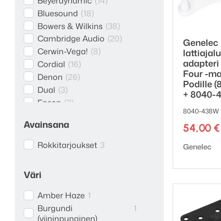
Beyerdynamic
(
14
)
Bluesound
(
18
)
Bowers & Wilkins
(
38
)
Cambridge Audio
(
20
)
Genelec
Cerwin-Vega!
(
8
)
lattiajal
adapteri
Cordial
(
16
)
Four -mal
Denon
(
26
)
Podille 
Dual
(
3
)
+ 8040-4
Epson
(
3
)
8040-438W 
Genelec
(
88
)
Avainsana
54,00
€
Grandview
(
26
)
HiFiMAN
(
11
)
Rokkitarjoukset
3
Tuotemerk
Genelec
iFi audio
(
31
)
JBL
(
1
)
Väri
Kaiku Acoustics
(
2
)
KEF
(
21
)
Amber Haze
1
Kenwood
(
6
)
Burgundi
1
Konto
(
6
)
(viininpunainen)