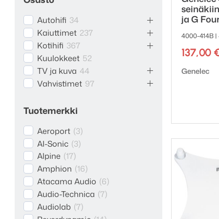
seinäkii
ja G Four
Autohifi
34
Kaiuttimet
237
4000-414B |
Kotihifi
367
137,00
Kuulokkeet
52
Tuotemerk
TV ja kuva
44
Genelec
Vahvistimet
97
Tuotemerkki
Aeroport
(
3
)
AI-Sonic
(
3
)
Alpine
(
17
)
Amphion
(
16
)
Atacama Audio
(
6
)
Audio-Technica
(
7
)
Audiolab
(
7
)