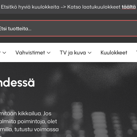
Etsitkö hyviä kuulokkeita –> Katso laatukuulokkeet
täältä
t
Vahvistimet
TV ja kuva
Kuulokkeet
hdessä
mitään kikkailua. Jos
miita poimintoja, olet
milla, tutustu voimassa
n.