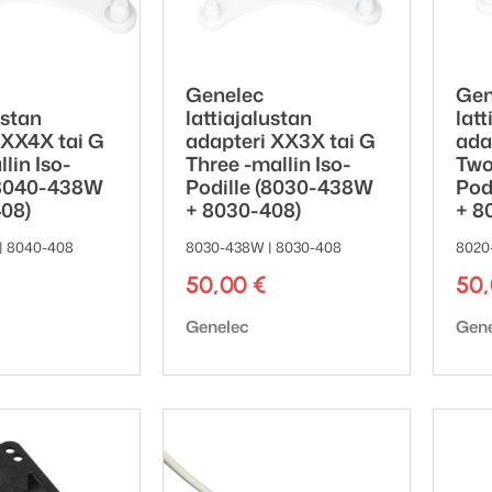
Genelec
Gen
ustan
lattiajalustan
latt
 XX4X tai G
adapteri XX3X tai G
ada
lin Iso-
Three -mallin Iso-
Two
(8040-438W
Podille (8030-438W
Pod
08)
+ 8030-408)
+ 8
| 8040-408
8030-438W | 8030-408
8020
50,00
€
50
ki:
Tuotemerkki:
Tuot
Genelec
Gen