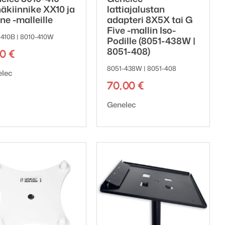
näkiinnike XX10 ja
lattiajalustan
ne -malleille
adapteri 8X5X tai G
Five -mallin Iso-
-410B | 8010-410W
Podille (8051-438W |
8051-408)
00
€
8051-438W | 8051-408
emerkki:
elec
70,00
€
Tuotemerkki:
Genelec