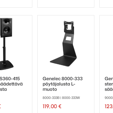
 S360-415
Genelec 8000-333
Gen
säädettävä
pöytäjalusta L-
ste
usta
muoto
sää
8000-333B | 8000-333W
9000
€
119,00
€
12