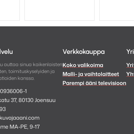
lvelu
Verkkokauppa
Yr
u auttaa sinua kaikenlaisten
Koko valikoima
Yri
en, toimituskyselyiden ja
Malli- ja vaihtolaitteet
Yh
tioiden kanssa.
Parempi ääni televisioon
 0936006-1
atu 37, 80130 Joensuu
993
kuvajaaani.com
mme MA-PE, 9-17