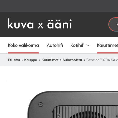
Etsi:
Koko valikoima
Autohifi
Kotihifi
Kaiuttime
Etusivu
Kauppa
Kaiuttimet
Subwooferit
Genelec 7370A SAM