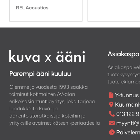
Tuotemerkki:
REL Acoustics
Asiakaspa
Asiakaspalvel
Parempi ääni kuuluu
tuotekysymyst
tuotereklamaa
Olemme jo vuodesta 1993 saakka
toiminut kotimainen AV-alan
Y-tunnus
erikoisasiantuntijayritys, joka tarjoaa
Kuurnank
laadukkaita kuva- ja
013 122 
äänentoistoratkaisuja koteihin ja
myynti@
yrityksille avaimet käteen -periaatteella
Palvele