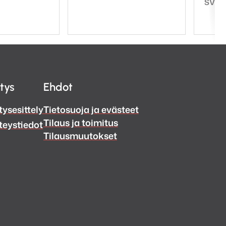
Tuote
SVS
itys
Ehdot
tysesittely
Tietosuoja ja evästeet
Tilaus ja toimitus
teystiedot
Tilausmuutokset