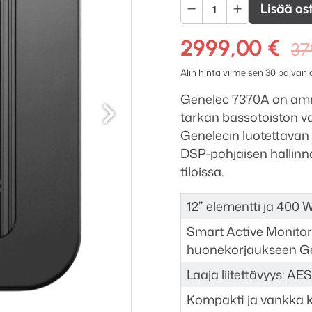
Genelec
Lisää os
7370A
SAM
2999,00
€
37
subwoofer
Alin hinta viimeisen 30 päivän
määrä
Seuraava
Genelec 7370A on amma
tarkan bassotoiston va
Genelecin luotettavan 
DSP-pohjaisen hallinn
tiloissa.
12” elementti ja 400 
Smart Active Monitor
huonekorjaukseen Ge
Laaja liitettävyys: AE
Kompakti ja vankka 