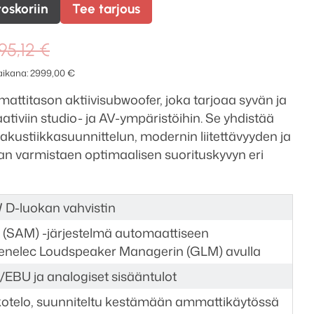
toskoriin
Tee tarjous
Alkuperäinen
Nykyinen
95,12
€
hinta
hinta
 aikana:
2999,00
€
oli:
on:
ttitason aktiivisubwoofer, joka tarjoaa syvän ja
3795,12 €.
2999,00 €.
ativiin studio- ja AV-ympäristöihin. Se yhdistää
akustiikkasuunnittelun, modernin liitettävyyden ja
an varmistaen optimaalisen suorituskyvyn eri
W D-luokan vahvistin
 (SAM) -järjestelmä automaattiseen
nelec Loudspeaker Managerin (GLM) avulla
S/EBU ja analogiset sisääntulot
kotelo, suunniteltu kestämään ammattikäytössä