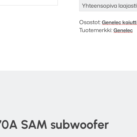
Yhteensopiva laajast
Osastot:
Genelec kaiut
Tuotemerkki:
Genelec
70A SAM subwoofer