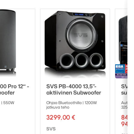
0 Pro 12″ -
SVS PB-4000 13,5”-
SVS 
woofer
aktiivinen Subwoofer
subw
a | 550W
Ohjaa Bluetoothilla | 1200W
Automa
jatkuva teho
325W R
3299,00
€
849
949
Tuotemerkki:
SVS