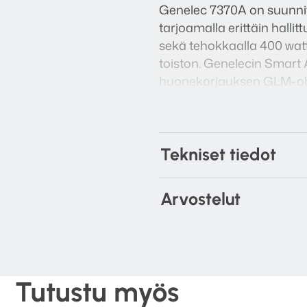
Genelec 7370A on suunni
tarjoamalla erittäin halli
sekä tehokkaalla 400 wati
toiston. Genelecin Smart
huonekorjauksen GLM-ohjel
ympäristöihin. Laajat liit
tekevät siitä monipuolise
luotettavan toiminnan my
Tekniset tiedot
Genelec 7370A on erinomai
musiikin miksaukseen, elo
Arvostelut
Tutustu myös