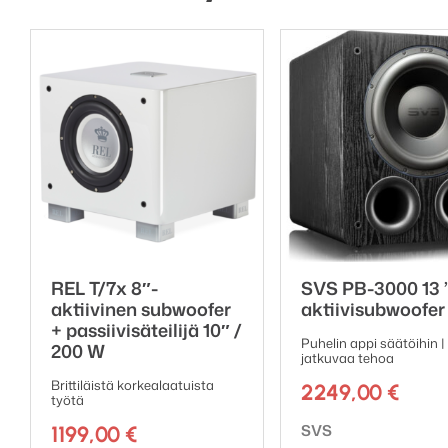
REL T/7x 8″-
SVS PB-3000 13 ”
aktiivinen subwoofer
aktiivisubwoofer
+ passiivisäteilijä 10″ /
Puhelin appi säätöihin 
200 W
jatkuvaa tehoa
Brittiläistä korkealaatuista
2249,00
€
työtä
Tuotemerkki:
SVS
1199,00
€