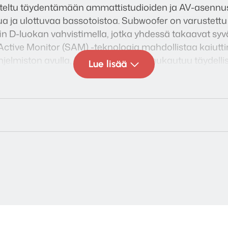
teltu täydentämään ammattistudioiden ja AV-asennu
ttua ja ulottuvaa bassotoistoa. Subwoofer on varustett
n D-luokan vahvistimella, jotka yhdessä takaavat syv
 Active Monitor (SAM) -teknologia mahdollistaa kaiut
miston avulla, jolloin subwoofer mukautuu täydellisest
Lue lisää
äntämahdollisuudet, kuten analogiset ja AES/EBU-digita
n valinnan moderniin tuotantoon. Kompakti ja kestävä 
ös intensiivisessä ammattikäytössä.
nen valinta, kun tarvitaan laadukas ja hallittu matal
kuvatuotantoon tai asennettuihin AV-ratkaisuihin.