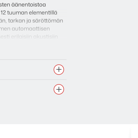
sten äänentoistoa
u 12 tuuman elementillä
än, tarkan ja säröttömän
timen automaattisen
i erilaisiin akustisiin
aliset sisääntulot,
kotelointi takaa
ataajuustoisto esimerkiksi