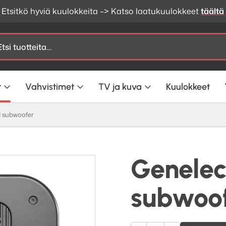
Etsitkö hyviä kuulokkeita –> Katso laatukuulokkeet
täältä
t
Vahvistimet
TV ja kuva
Kuulokkeet
 subwoofer
Genele
subwoo