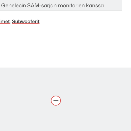
i Genelecin SAM-sarjan monitorien kanssa
,
timet
Subwooferit