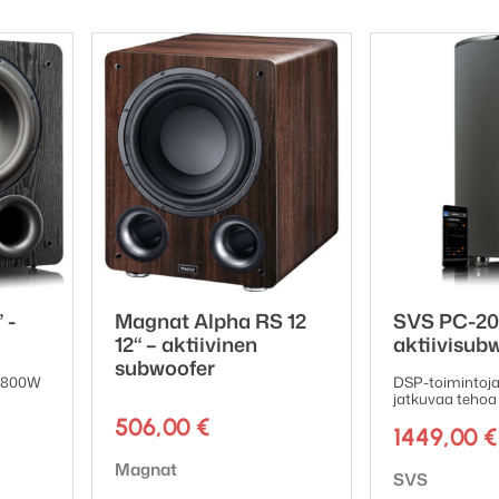
 -
Magnat Alpha RS 12
SVS PC-200
12“ – aktiivinen
aktiivisub
subwoofer
| 800W
DSP-toimintoj
jatkuvaa tehoa
506,00
€
1449,00
€
Tuotemerkki:
Magnat
Tuotemerkki:
SVS