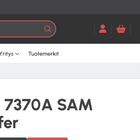
Kun tuloksia tulee, voit selata ni
Haku
Yritys
Tuotemerkit
c 7370A SAM
fer