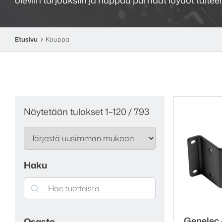
Etusivu
Kauppa
Sorted
Näytetään tulokset 1–120 / 793
by
latest
Haku
Search
Genelec
Osasto