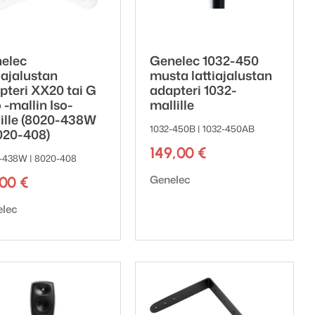
elec
Genelec 1032-450
iajalustan
musta lattiajalustan
pteri XX20 tai G
adapteri 1032-
 -mallin Iso-
mallille
ille (8020-438W
1032-450B | 1032-450AB
020-408)
149,00
€
-438W | 8020-408
Tuotemerkki:
Genelec
,00
€
emerkki:
elec