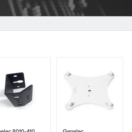
elec 8010-410
Genelec