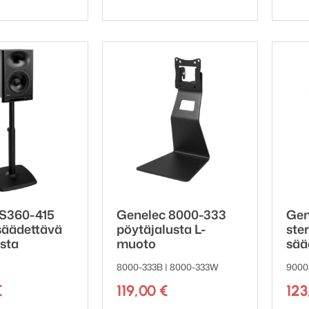
 S360-415
Genelec 8000-333
Gen
säädettävä
pöytäjalusta L-
ste
usta
muoto
sää
8000-333B | 8000-333W
9000
€
119,00
€
12