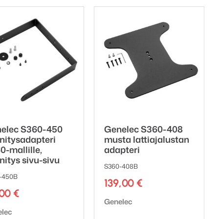
elec S360-450
Genelec S360-408
nnitysadapteri
musta lattiajalustan
0-mallille,
adapteri
nitys sivu-sivu
S360-408B
-450B
139,00
€
,00
€
Tuotemerkki:
Genelec
emerkki:
elec