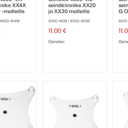
nnike XX4X
seinäkiinnike XX20
sei
 -malleille
ja XX30 malleille
G O
 4000-414W
4000-410B | 4000-410W
8010
€
11,00
€
11,
ki:
Tuotemerkki:
Tuot
Genelec
Gen