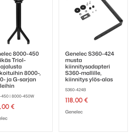
elec 8000-450
Genelec S360-424
ikäs Triol-
musta
iajalusta
kiinnitysadapteri
ikoituihin 8000-,
S360-mallille,
0- ja G-sarjan
kiinnitys ylös-alas
a:
leihin
S360-424B
-450 | 8000-450W
118,00
€
9,00
€
Tuotemerkki:
Genelec
emerkki:
elec