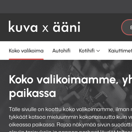
Etsi:
Koko valikoima
Autohifi
Kotihifi
Kaiuttime
Koko valikoimamme, y
paikassa
Tälle sivulle on koottu koko valikoimamme, ilman 
tykkäät katsoa mieluummin kokonaisuutta kuin val
oikeassa paikassa. Rajaa näkymää sivun suodatti
oleviin tarjouksiin ja nappaa parhaat löydöt taltee