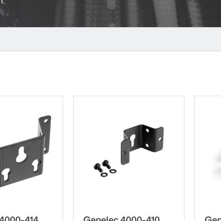
 4000-414
Genelec 4000-410
Gen