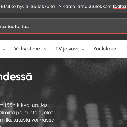
Etsitkö hyviä kuulokkeita –> Katso laatukuulokkeet
täältä
t
Vahvistimet
TV ja kuva
Kuulokkeet
hdessä
mitään kikkailua. Jos
miita poimintoja, olet
milla, tutustu voimassa
n.