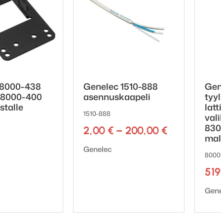
 8000-438
Genelec 1510-888
Gen
 8000-400
asennuskaapeli
tyyl
ustalle
latt
1510-888
val
830
Hintaluokk
2,00
€
–
200,00
€
mal
2,00 €
Tuotemerkki:
Genelec
-
8000
ki:
200,00 €
51
Tuot
Gen