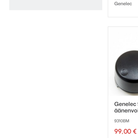
Tuotemerk
Genelec
Genelec
äänenvo
9310BM
99,00
€