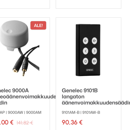
ALE!
elec 9000A
Genelec 9101B
reoäänenvoimakkuuden
langaton
din
äänenvoimakkuudensäädi
AP | 9000AW | 9000AM
9101AM-B | 9101AW-B
Alkuperäinen
Nykyinen
3,00
€
90,36
€
141,82
€
hinta
hinta