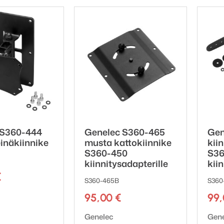
 S360-444
Genelec S360-465
Gen
inäkiinnike
musta kattokiinnike
kii
S360-450
S36
kiinnitysadapterille
kiin
€
S360-465B
S360
ki:
95,00
€
99
Tuotemerkki:
Tuot
Genelec
Gen