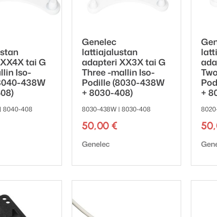
Genelec
Gen
ustan
lattiajalustan
latt
 XX4X tai G
adapteri XX3X tai G
ada
lin Iso-
Three -mallin Iso-
Two
(8040-438W
Podille (8030-438W
Pod
08)
+ 8030-408)
+ 8
| 8040-408
8030-438W | 8030-408
8020
50,00
€
50
ki:
Tuotemerkki:
Tuot
Genelec
Gen