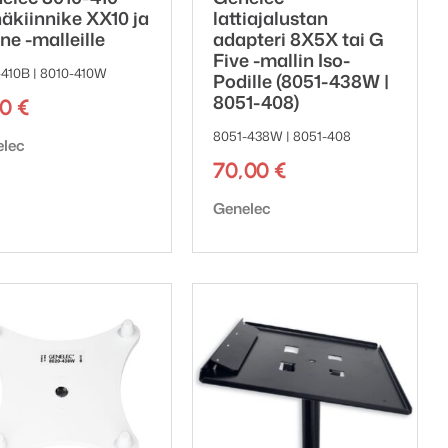
näkiinnike XX10 ja
lattiajalustan
ne -malleille
adapteri 8X5X tai G
Five -mallin Iso-
-410B | 8010-410W
Podille (8051-438W |
8051-408)
00
€
8051-438W | 8051-408
emerkki:
elec
70,00
€
Tuotemerkki:
Genelec