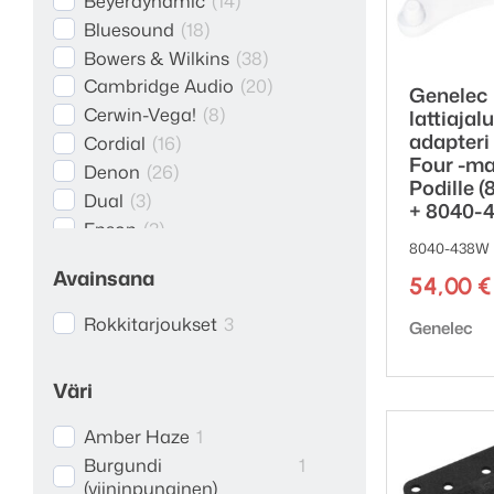
Beyerdynamic
(
14
)
Bluesound
(
18
)
Bowers & Wilkins
(
38
)
Cambridge Audio
(
20
)
Genelec
Cerwin-Vega!
(
8
)
lattiajal
adapteri
Cordial
(
16
)
Four -mal
Denon
(
26
)
Podille 
Dual
(
3
)
+ 8040-4
Epson
(
3
)
8040-438W 
Genelec
(
88
)
Avainsana
54,00
€
Grandview
(
26
)
HiFiMAN
(
11
)
Rokkitarjoukset
3
Tuotemerk
Genelec
iFi audio
(
31
)
JBL
(
1
)
Väri
Kaiku Acoustics
(
2
)
KEF
(
21
)
Amber Haze
1
Kenwood
(
6
)
Burgundi
1
Konto
(
6
)
(viininpunainen)