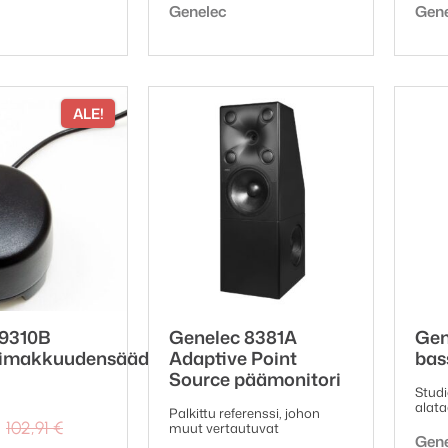
ki:
Tuotemerkki:
Tuot
Genelec
Gen
ALE!
 9310B
Genelec 8381A
Gen
imakkuudensäädin
Adaptive Point
bas
Source päämonitori
Stud
alata
Palkittu referenssi, johon
Alkuperäinen
Nykyinen
102,91
€
muut vertautuvat
Tuot
Gen
hinta
hinta