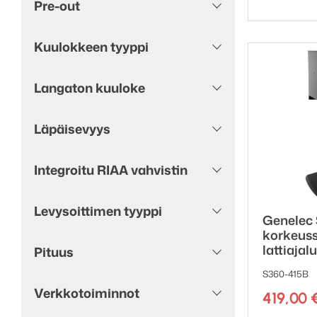
Soundwave
1
Pre-out
Tammi
7
Titaani
1
Kuulokkeen tyyppi
Tumma puu
1
Tummanharmaa
16
Langaton kuuloke
Vaaleanharmaa
3
Valkoinen
173
Läpäisevyys
Valkoinen betoni
1
Valkoinen mustilla
5
ritilöillä
Integroitu RIAA vahvistin
Vihreä
12
Vintage Maroon
1
Levysoittimen tyyppi
Warm Stone
1
Genelec
korkeus
lattiajal
Pituus
S360-415B
Verkkotoiminnot
419,00