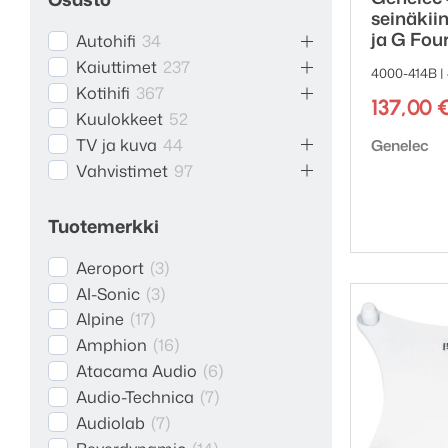
seinäkii
ja G Four
Autohifi
34
Kaiuttimet
237
4000-414B |
Kotihifi
367
137,00
Kuulokkeet
52
Tuotemerk
TV ja kuva
44
Genelec
Vahvistimet
97
Tuotemerkki
Aeroport
(
3
)
AI-Sonic
(
3
)
Alpine
(
17
)
Amphion
(
16
)
Atacama Audio
(
6
)
Audio-Technica
(
7
)
Audiolab
(
7
)