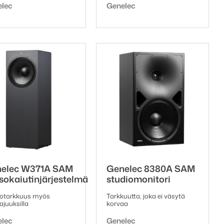
emerkki:
Tuotemerkki:
elec
Genelec
oli:
on:
141,82 €.
123,00 €.
elec W371A SAM
Genelec 8380A SAM
sokaiutinjärjestelmä
studiomonitori
iotarkkuus myös
Tarkkuutta, joka ei väsytä
ajuuksilla
korvaa
emerkki:
Tuotemerkki:
elec
Genelec