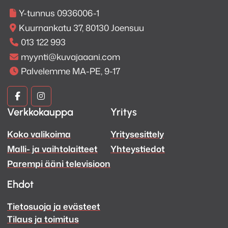
Y-tunnus 0936006-1
Kuurnankatu 37, 80130 Joensuu
013 122 993
myynti@kuvajaaani.com
Palvelemme MA-PE, 9-17
Kuva
Kuva
Verkkokauppa
Yritys
ja
ja
Koko valikoima
Yritysesittely
Ääni
Ääni
Malli- ja vaihtolaitteet
Yhteystiedot
Facebook
Instagram
Parempi ääni televisioon
Ehdot
Tietosuoja ja evästeet
Tilaus ja toimitus