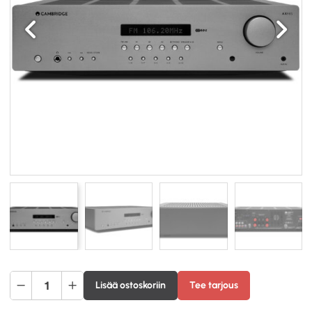
Edellinen
Seuraav
Cambridge
Lisää ostoskoriin
Tee tarjous
Audio