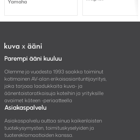
Tuotemerkki:
oli:
on:
Yamaha
799,00 €.
699,00 €.
Parempi ääni kuuluu
Olemme jo vuodesta 1993 saakka toiminut
kotimainen AV-alan erikoisasiantuntijayritys,
joka tarjoaa laadukkaita kuva- ja
äänentoistoratkaisuja koteihin ja yrityksille
avaimet käteen -periaatteella
Asiakaspalvelu
Asiakaspalvelu auttaa sinua kaikenlaisten
tuotekysymysten, toimituskyselyiden ja
tuotereklamaatioiden kanssa.