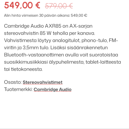
AXR85
Alkuperäinen
Nykyinen
549,00
€
579,00
€
stereoviritinvahvistin
hinta
hinta
määrä
Alin hinta viimeisen 30 päivän aikana:
549,00
€
oli:
on:
Cambridge Audio AXR85 on AX-sarjan
579,00 €.
549,00 €.
stereovahvistin 85 W teholla per kanava.
Vahvistimesta löytyy analogitulot, phono-tulo, FM-
viritin ja 3,5mm tulo. Lisäksi sisäänrakennetun
Bluetooth-vastaanottimen avulla voit suoratoistaa
suosikkimusiikkiasi älypuhelimesta, tablet-laitteesta
tai tietokoneesta.
Osasto:
Stereo­­vahvistimet
Tuotemerkki:
Cambridge Audio