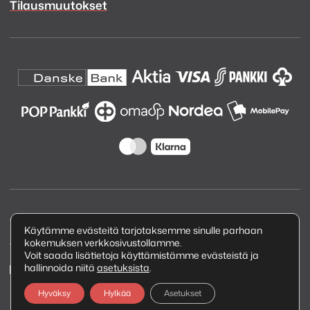
Tilausmuutokset
Copyright © 2026 Kuva ja Ääni Oy
Käytämme evästeitä tarjotaksemme sinulle parhaan
kokemuksen verkkosivustollamme.
Tietosuojaseloste
Voit saada lisätietoja käyttämistämme evästeistä ja
hallinnoida niitä
asetuksista
.
Hyväksy
Hylkää
Asetukset