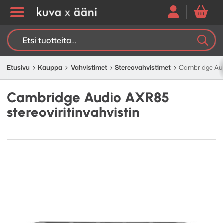
Etsi:
K
H
Etusivu
Kauppa
Vahvistimet
Stereo­­vahvistimet
Cambridge Audi
Cambridge Audio AXR85
stereoviritinvahvistin