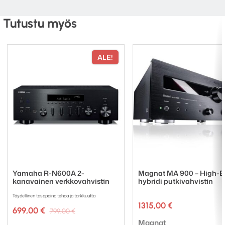
AXR85 stereoviritinvahvistin
Virtakaapeli
Tutustu myös
Kaukosäädin
2 x AAA paristoja
ALE!
Yamaha R-N600A 2-
Magnat MA 900 – High-
kanavainen verkkovahvistin
hybridi putkivahvistin
Täydellinen tasapaino tehoa ja tarkkuutta
1315,00
€
Alkuperäinen
Nykyinen
699,00
€
799,00
€
hinta
hinta
Tuotemerkki:
Magnat