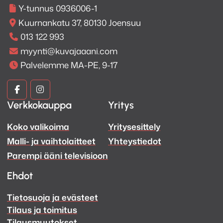
Y-tunnus 0936006-1
Kuurnankatu 37, 80130 Joensuu
013 122 993
myynti@kuvajaaani.com
Palvelemme MA-PE, 9-17
Kuva
Kuva
Verkkokauppa
Yritys
ja
ja
Koko valikoima
Yritysesittely
Ääni
Ääni
Malli- ja vaihtolaitteet
Yhteystiedot
Facebook
Instagram
Parempi ääni televisioon
Ehdot
Tietosuoja ja evästeet
Tilaus ja toimitus
Tilausmuutokset