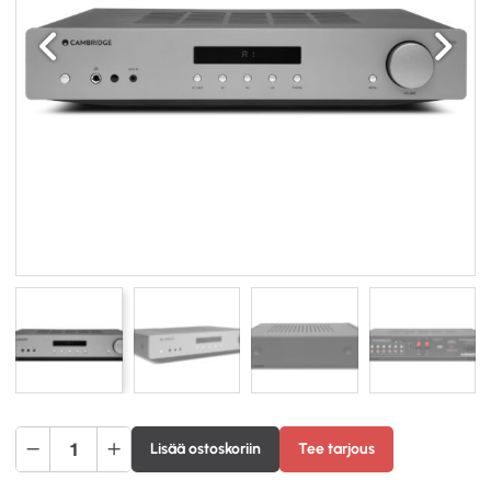
Edellinen
Seuraav
Cambridge
Lisää ostoskoriin
Tee tarjous
Audio