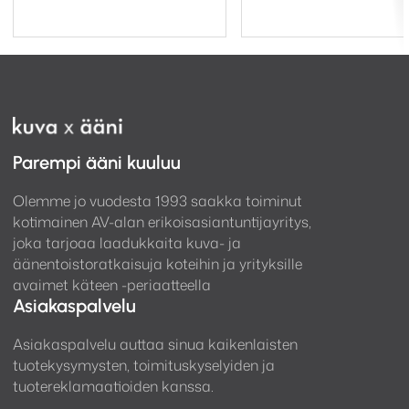
Parempi ääni kuuluu
Olemme jo vuodesta 1993 saakka toiminut
kotimainen AV-alan erikoisasiantuntijayritys,
joka tarjoaa laadukkaita kuva- ja
äänentoistoratkaisuja koteihin ja yrityksille
avaimet käteen -periaatteella
Asiakaspalvelu
Asiakaspalvelu auttaa sinua kaikenlaisten
tuotekysymysten, toimituskyselyiden ja
tuotereklamaatioiden kanssa.