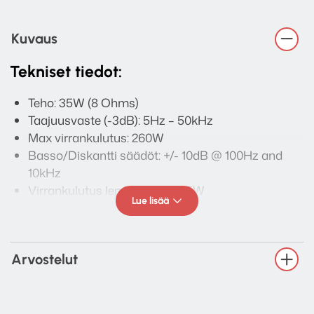
Kuvaus
Tekniset tiedot:
Teho: 35W (8 Ohms)
Taajuusvaste (-3dB): 5Hz – 50kHz
Max virrankulutus: 260W
Basso/Diskantti säädöt: +/- 10dB @ 100Hz and
10kHz
Virrankulutus lepotilassa: <0.5W
Lue lisää
Sisääntulot: 4x RCA, 1 x 3.5mm Aux liitäntä
(etupaneelissa)
Ulostulot: Kaiuttimet, Rec Out, USB 5V virta
Arvostelut
Mitat (H x W x D): 83 x 430 x 340mm
Paino: 5.6kg
Pakkauksen sisältö: