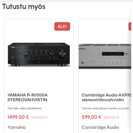
Tutustu myös
AXA35 stereovahvistin
Virtakaapeli
ALE!
Kaukosäädin
2 x AAA paristoja
YAMAHA R-N1000A
Cambridge Audio AXR10
STEREOVAHVISTIN
stereoviritinvahvistin
Yksi laite, kaikki äänilähteesi
Voimaa, selkeyttä ja musiikin syvyyttä
Alkuperäinen
Nykyinen
Alkup
Nykyi
1499,00
€
599,00
€
1699,00
€
629,00
€
hinta
hinta
hinta
hinta
Tuotemerkki:
Tuotemerkki:
oli:
on:
oli:
on:
Yamaha
Cambridge Audio
1699,00 €.
1499,00 €.
629,00
599,00