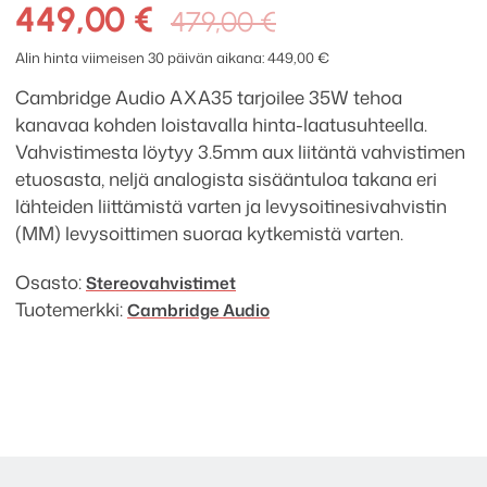
AXA35
Alkuperäinen
Nykyinen
449,00
€
479,00
€
stereovahvistin
hinta
hinta
määrä
Alin hinta viimeisen 30 päivän aikana:
449,00
€
oli:
on:
Cambridge Audio AXA35 tarjoilee 35W tehoa
479,00 €.
449,00 €.
kanavaa kohden loistavalla hinta-laatusuhteella.
Vahvistimesta löytyy 3.5mm aux liitäntä vahvistimen
etuosasta, neljä analogista sisääntuloa takana eri
lähteiden liittämistä varten ja levysoitinesivahvistin
(MM) levysoittimen suoraa kytkemistä varten.
Osasto:
Stereo­­vahvistimet
Tuotemerkki:
Cambridge Audio