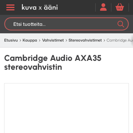
Etsi:
K
H
Etusivu
Kauppa
Vahvistimet
Stereo­­vahvistimet
Cambridge Aud
Cambridge Audio AXA35
stereovahvistin