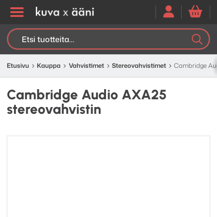
Etsi:
K
H
Etusivu
Kauppa
Vahvistimet
Stereo­­vahvistimet
Cambridge Aud
Cambridge Audio AXA25
stereovahvistin