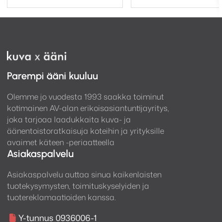
Parempi ääni kuuluu
Olemme jo vuodesta 1993 saakka toiminut
kotimainen AV-alan erikoisasiantuntijayritys,
joka tarjoaa laadukkaita kuva- ja
äänentoistoratkaisuja koteihin ja yrityksille
avaimet käteen -periaatteella
Asiakaspalvelu
Asiakaspalvelu auttaa sinua kaikenlaisten
tuotekysymysten, toimituskyselyiden ja
tuotereklamaatioiden kanssa.
Y-tunnus 0936006-1