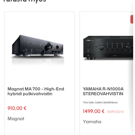
AXA25 stereovahvistin
Virtakaapeli
Magnat MA 700 – High-End
YAMAHA R-N1000A
hybridi putkivahvistin
STEREOVAHVISTIN
Yksi laite, kaikki äänilähteesi
910,00
€
Alku
Nyky
1499,00
€
1699,00
€
hinta
hinta
Tuotemerkki:
Magnat
Tuotemerkki:
oli:
on:
Yamaha
1699,
1499,