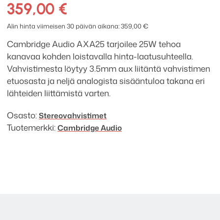
AXA25
359,00
€
stereovahvistin
määrä
Alin hinta viimeisen 30 päivän aikana:
359,00
€
Cambridge Audio AXA25 tarjoilee 25W tehoa
kanavaa kohden loistavalla hinta-laatusuhteella.
Vahvistimesta löytyy 3.5mm aux liitäntä vahvistimen
etuosasta ja neljä analogista sisääntuloa takana eri
lähteiden liittämistä varten.
Osasto:
Stereo­­vahvistimet
Tuotemerkki:
Cambridge Audio