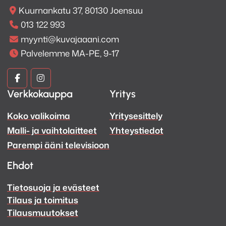
Kuurnankatu 37, 80130 Joensuu
013 122 993
myynti@kuvajaaani.com
Palvelemme MA-PE, 9-17
Kuva
Kuva
Verkkokauppa
Yritys
ja
ja
Koko valikoima
Yritysesittely
Ääni
Ääni
Malli- ja vaihtolaitteet
Yhteystiedot
Facebook
Instagram
Parempi ääni televisioon
Ehdot
Tietosuoja ja evästeet
Tilaus ja toimitus
Tilausmuutokset