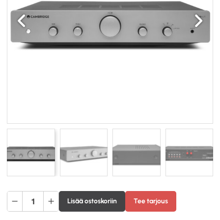
Edellinen
Seuraav
Cambridge
Lisää ostoskoriin
Tee tarjous
Audio