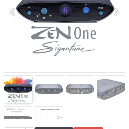
Edellinen
Seuraav