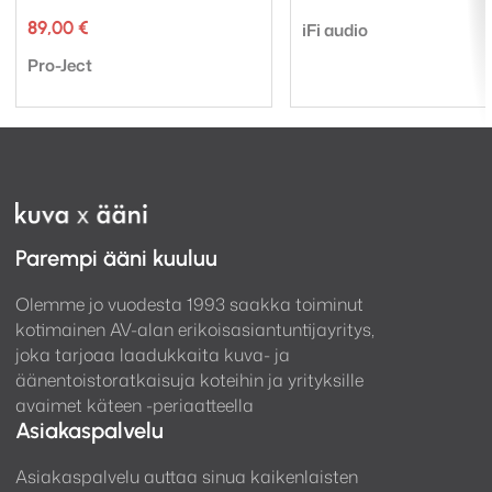
Tuotemerkki:
89,00
€
iFi audio
Tuotemerkki:
Pro-Ject
Parempi ääni kuuluu
Olemme jo vuodesta 1993 saakka toiminut
kotimainen AV-alan erikoisasiantuntijayritys,
joka tarjoaa laadukkaita kuva- ja
äänentoistoratkaisuja koteihin ja yrityksille
avaimet käteen -periaatteella
Asiakaspalvelu
Asiakaspalvelu auttaa sinua kaikenlaisten