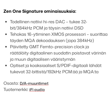
Zen One Signature ominaisuuksia:
Todellinen natiivi hi-res DAC – tukee 32-
bit/384kHz PCM ja täysin natiivi DSD
Tehokas 16-ytiminen XMOS prosessori – suorittaa
täyden MQA dekoodauksen (jopa 384kHz)
Päivitetty GMT Femto-precision clock ja
räätälöity digitaalinen suodatin poistavat värinän
ja muun digitaalisen vääristymän
Optiset ja koaksiaaliset S/PDIF-digitaali lähdöt
tukevat 32-bittistä/192kHz PCM:ää ja MQA:ta
Osasto:
D/A-muuntimet
Tuotemerkki:
iFi audio