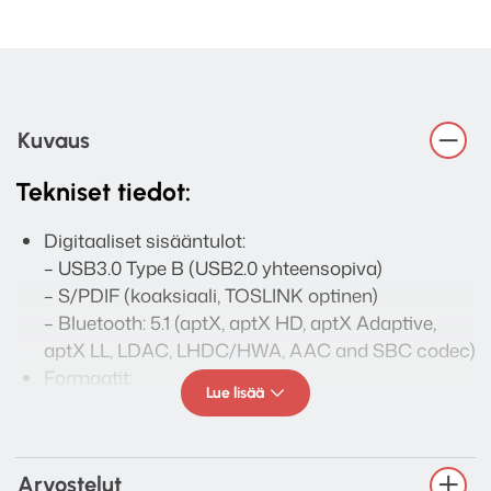
Kuvaus
Tekniset tiedot:
Digitaaliset sisääntulot:
– USB3.0 Type B (USB2.0 yhteensopiva)
– S/PDIF (koaksiaali, TOSLINK optinen)
– Bluetooth: 5.1 (aptX, aptX HD, aptX Adaptive,
aptX LL, LDAC, LHDC/HWA, AAC and SBC codec)
Formaatit:
Lue lisää
– PCM: 44.1/48/88.2/96/176.4/192kHz
– DSD: 2.8/3.1/5.6/6.1/11.3/12.3MHz
– DXD: 352.8/384kHz
Arvostelut
– MQA: Decoder