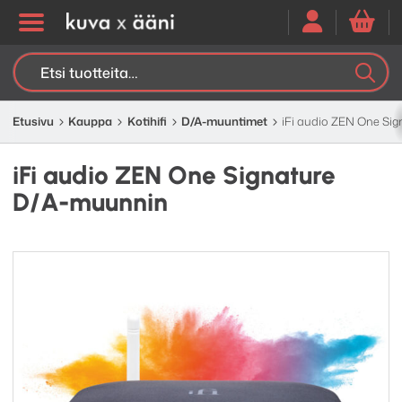
Etsi:
K
H
Etusivu
Kauppa
Kotihifi
D/A-muuntimet
iFi audio ZEN One Si
iFi audio ZEN One Signature
D/A-muunnin