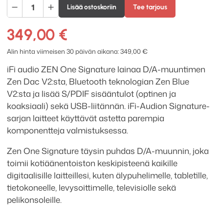
iFi
Lisää ostoskoriin
Tee tarjous
audio
ZEN
349,00
€
One
Signature
Alin hinta viimeisen 30 päivän aikana:
349,00
€
D/A-
iFi audio ZEN One Signature lainaa D/A-muuntimen
muunnin
Zen Dac V2:sta, Bluetooth teknologian Zen Blue
määrä
V2:sta ja lisää S/PDIF sisääntulot (optinen ja
koaksiaali) sekä USB-liitännän. iFi-Audion Signature-
sarjan laitteet käyttävät astetta parempia
komponentteja valmistuksessa.
Zen One Signature
täysin puhdas D/A-muunnin, joka
toimii kotiäänentoiston keskipisteenä kaikille
digitaalisille laitteillesi, kuten älypuhelimelle, tabletille,
tietokoneelle, levysoittimelle, televisiolle sekä
pelikonsoleille.