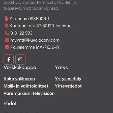
tuotekysymysten, toimituskyselyiden ja
tuotereklamaatioiden kanssa.
Y-tunnus 0936006-1
Kuurnankatu 37, 80130 Joensuu
013 122 993
myynti@kuvajaaani.com
Palvelemme MA-PE, 9-17
Kuva
Kuva
Verkkokauppa
Yritys
ja
ja
Koko valikoima
Yritysesittely
Ääni
Ääni
Malli- ja vaihtolaitteet
Yhteystiedot
Facebook
Instagram
Parempi ääni televisioon
Ehdot