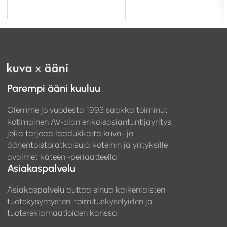
269,00
229,00
Parempi ääni kuuluu
Olemme jo vuodesta 1993 saakka toiminut
kotimainen AV-alan erikoisasiantuntijayritys,
joka tarjoaa laadukkaita kuva- ja
äänentoistoratkaisuja koteihin ja yrityksille
avaimet käteen -periaatteella
Asiakaspalvelu
Asiakaspalvelu auttaa sinua kaikenlaisten
tuotekysymysten, toimituskyselyiden ja
tuotereklamaatioiden kanssa.