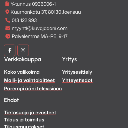
Y-tunnus 0936006-1
Kuurnankatu 37, 80130 Joensuu
013 122 993
myynti@kuvajaaani.com
Palvelemme MA-PE, 9-17
Kuva
Kuva
Verkkokauppa
Yritys
ja
ja
Koko valikoima
Yritysesittely
Ääni
Ääni
Malli- ja vaihtolaitteet
Yhteystiedot
Facebook
Instagram
Parempi ääni televisioon
Ehdot
Tietosuoja ja evästeet
Tilaus ja toimitus
Tilausmuutokset