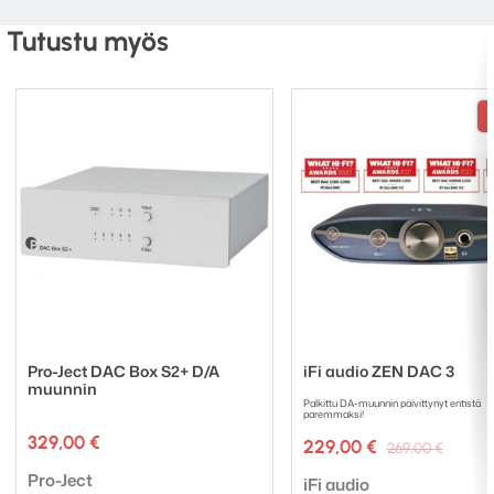
vahvistus tarjoavat lisää yhteensopivuutta (36-72dB )
Tutustu myös
ja monipuolisuutta valitsemasi MM & MC -äänirasian
kanssa.
Subsonic painikkeella suodatat paitsi vääntyneiden
levyjen basson jyrinän myös kappaleen basson.
Pro-Ject DAC Box S2+ D/A
iFi audio ZEN DAC 3
muunnin
Palkittu DA-muunnin päivittynyt entistä
paremmaksi!
329,00
€
Alkup
Nykyi
229,00
€
269,00
€
hinta
hinta
Tuotemerkki:
Pro-Ject
Tuotemerkki:
oli:
on:
iFi audio