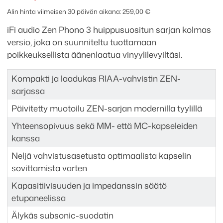
3
Alin hinta viimeisen 30 päivän aikana:
259,00
€
määrä
iFi audio Zen Phono 3 huippusuositun sarjan kolmas
versio, joka on suunniteltu tuottamaan
poikkeuksellista äänenlaatua vinyylilevyiltäsi.
Kompakti ja laadukas RIAA-vahvistin ZEN-
sarjassa
Päivitetty muotoilu ZEN-sarjan modernilla tyylillä
Yhteensopivuus sekä MM- että MC-kapseleiden
kanssa
Neljä vahvistusasetusta optimaalista kapselin
sovittamista varten
Kapasitiivisuuden ja impedanssin säätö
etupaneelissa
Älykäs subsonic-suodatin