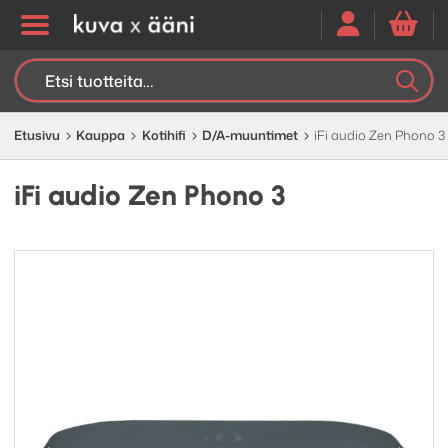
Etsi:
K
H
Etusivu
Kauppa
Kotihifi
D/A-muuntimet
iFi audio Zen Phono 3
iFi audio Zen Phono 3
Edellinen
Seuraav