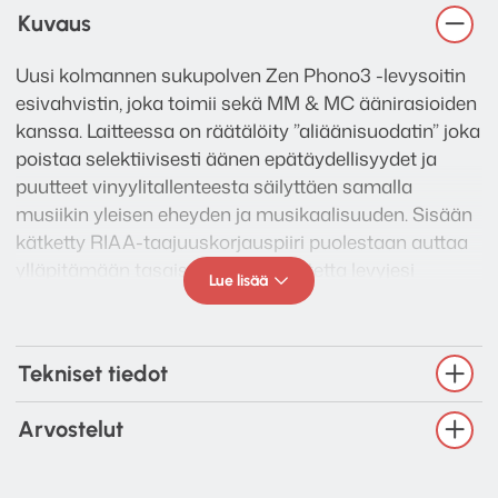
Kuvaus
Uusi kolmannen sukupolven Zen Phono3 -levysoitin
esivahvistin, joka toimii sekä MM & MC äänirasioiden
kanssa. Laitteessa on räätälöity ”aliäänisuodatin” joka
poistaa selektiivisesti äänen epätäydellisyydet ja
puutteet vinyylitallenteesta säilyttäen samalla
musiikin yleisen eheyden ja musikaalisuuden. Sisään
kätketty RIAA-taajuuskorjauspiiri puolestaan auttaa
ylläpitämään tasaista taajuusvastetta levyjesi
Lue lisää
alkuperäisten ääniominaisuuksien säilyttämiseksi.
Futuristiset ominaisuudet. Nostalginen fiilis.
Maailmassa jossa moderni teknologia kehittyy
Tekniset tiedot
jatkuvasti, yksinkertaisuus ja yhteys ovat se, mitä
kaipaamme eniten – Vinyylien soittoa.
Arvostelut
Zen Phono 3 tarjoaa RCA-linjalähdöt, kun taas
erittäin tarkka virtalähdeohjain ja säädettävä GAIN