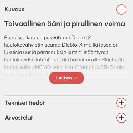
Kuvaus
Taivaallinen ääni ja pirullinen voima
Punaisiin kuoriin pukeutunut Diablo 2
kuulokevahvistin seuraa Diablo-X mallia jossa on
lukuisia uusia parannuksia kuten; lisääntynyt
kuulokkeiden lähtöteho, tuki häviöttömille Bluetooth-
koodekeille, xMEMS-tekniikka, iEMatch, USB-C-tulo
ja parannellut piirit.
Lue lisää
Audiofiili käyttäjille suunnattu Diablo 2 sisälle
kätkeytyy huomiot useampien erilaisten kuulokkeiden
koti- ja mobiili käyttöön. Diablo 2 tarjoaa molempien
Tekniset tiedot
maailmojen parhaat puolet tehokkaalla 5 180 mW:n
maksimilähdöllä ja balansoidulla kaksoismonopiirillä
Arvostelut
mikä tekee siitä kokonsa tehokkaimman
kuulokevahvistimen.