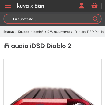
Etsi:
K
H
Etusivu
Kauppa
Kotihifi
D/A-muuntimet
iFi audio iDSD Diablo 
iFi audio iDSD Diablo 2
Edellinen
Seuraav