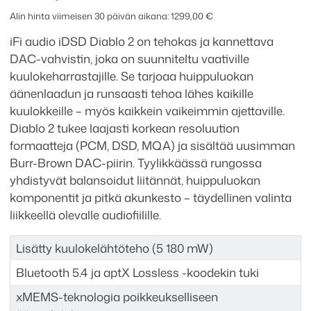
2
Alin hinta viimeisen 30 päivän aikana:
1299,00
€
määrä
iFi audio iDSD Diablo 2 on tehokas ja kannettava
DAC-vahvistin, joka on suunniteltu vaativille
kuulokeharrastajille. Se tarjoaa huippuluokan
äänenlaadun ja runsaasti tehoa lähes kaikille
kuulokkeille – myös kaikkein vaikeimmin ajettaville.
Diablo 2 tukee laajasti korkean resoluution
formaatteja (PCM, DSD, MQA) ja sisältää uusimman
Burr-Brown DAC-piirin. Tyylikkäässä rungossa
yhdistyvät balansoidut liitännät, huippuluokan
komponentit ja pitkä akunkesto – täydellinen valinta
liikkeellä olevalle audiofiilille.
Lisätty kuulokelähtöteho (5 180 mW)
Bluetooth 5.4 ja aptX Lossless -koodekin tuki
xMEMS-teknologia poikkeukselliseen