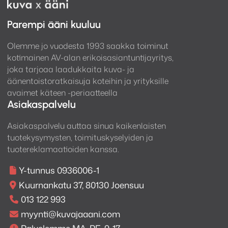
Parempi ääni kuuluu
Olemme jo vuodesta 1993 saakka toiminut
kotimainen AV-alan erikoisasiantuntijayritys,
joka tarjoaa laadukkaita kuva- ja
äänentoistoratkaisuja koteihin ja yrityksille
avaimet käteen -periaatteella
Asiakaspalvelu
Asiakaspalvelu auttaa sinua kaikenlaisten
tuotekysymysten, toimituskyselyiden ja
tuotereklamaatioiden kanssa.
Y-tunnus 0936006-1
Kuurnankatu 37, 80130 Joensuu
013 122 993
myynti@kuvajaaani.com
Palvelemme MA-PE, 9-17