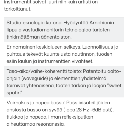
instrumentit soivat juuri niin kuin artisti on
tarkoittanut.
Studioteknologia kotona: Hyödyntää Amphionin
lippulaivastudiomonitorin teknologiaa tarjoten
tinkimättömän äänentoiston.
Erinomainen keskialueen selkeys: Luonnollisuus ja
puhtaus tekevät kuuntelusta nautinnon, tuoden
esiin laulun ja instrumenttien vivahteet.
Tasa-aika/vaihe-koherentti toisto: Patentoitu aalto-
ohjain (waveguide) ja elementtien yhdistelmä
toimivat yhtenäisenä, taaten tarkan ja laajan ”sweet
spotin”.
Voimakas ja nopea basso: Passiivisäteilijöiden
ansiosta basso on syvää (jopa 28 Hz -6dB asti),
tiukkaa ja nopeaa, ilman refleksiputken
aiheuttamaa resonanssia.