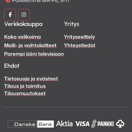
Kuva
Kuva
Verkkokauppa
Yritys
ja
ja
Koko valikoima
Yritysesittely
Ääni
Ääni
Malli- ja vaihtolaitteet
Yhteystiedot
Facebook
Instagram
Parempi ääni televisioon
Ehdot
Tietosuoja ja evästeet
Tilaus ja toimitus
Tilausmuutokset