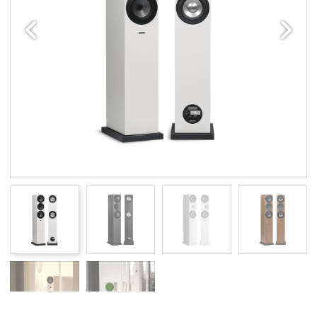
Edellinen
Seuraav