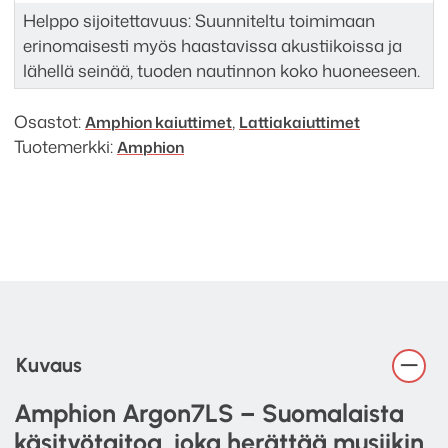
Helppo sijoitettavuus: Suunniteltu toimimaan
erinomaisesti myös haastavissa akustiikoissa ja
lähellä seinää, tuoden nautinnon koko huoneeseen.
Osastot:
,
Amphion kaiuttimet
Lattia­kaiuttimet
Tuotemerkki:
Amphion
Kuvaus
Amphion Argon7LS – Suomalaista
käsityötaitoa, joka herättää musiikin