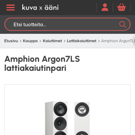
Etsi:
K
H
Etusivu
Kauppa
Kaiuttimet
Lattia­kaiuttimet
Amphion Argon7LS 
Amphion Argon7LS
lattiakaiutinpari