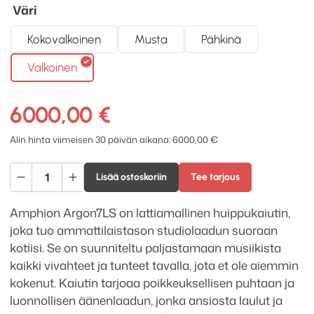
Väri
Kokovalkoinen
Musta
Pähkinä
Valkoinen
6000,00
€
Alin hinta viimeisen 30 päivän aikana:
6000,00
€
Amphion
Lisää ostoskoriin
Tee tarjous
Argon7LS
lattiakaiutinpari
Amphion Argon7LS on lattiamallinen huippukaiutin,
määrä
joka tuo ammattilaistason studiolaadun suoraan
kotiisi. Se on suunniteltu paljastamaan musiikista
kaikki vivahteet ja tunteet tavalla, jota et ole aiemmin
kokenut. Kaiutin tarjoaa poikkeuksellisen puhtaan ja
luonnollisen äänenlaadun, jonka ansiosta laulut ja