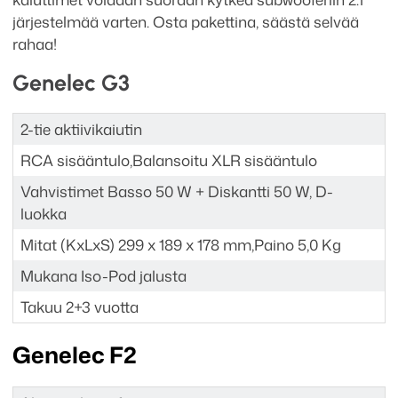
määrä
järjestelmää varten. Osta pakettina, säästä selvää
rahaa!
Genelec G3
2-tie aktiivikaiutin
RCA sisääntulo,Balansoitu XLR sisääntulo
Vahvistimet Basso 50 W + Diskantti 50 W, D-
luokka
Mitat (KxLxS) 299 x 189 x 178 mm,Paino 5,0 Kg
Mukana Iso-Pod jalusta
Takuu 2+3 vuotta
Genelec F2