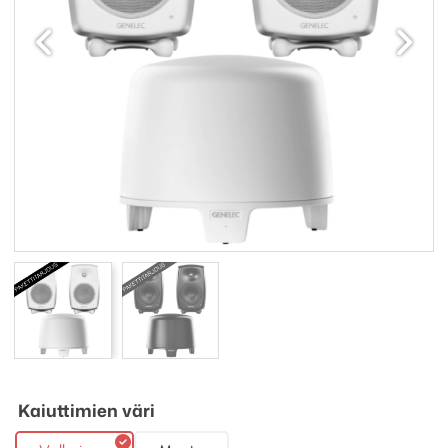
Edellinen
Seuraav
Kaiuttimien väri