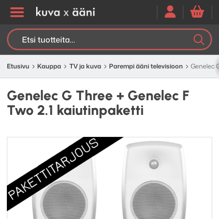
Etsi:
K
H
Etusivu
Kauppa
TV ja kuva
Parempi ääni televisioon
Genelec G
Genelec G Three + Genelec F
Two 2.1 kaiutinpaketti