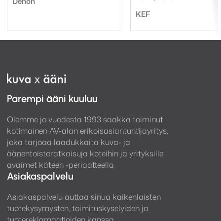
Denon
varustettu ylikuormitussuojauksella, mikä takaa
hint
hint
Tuotemerkki:
oli:
on:
KEF
tuotteiden luotettavuuden ja erittäin pitkän käyttöiän.
260
239
Sisääntuloliitännät ovat analoginen RCA sekä
analoginen XLR. Käy hyvin myös kotiteatterin
lisäkaiuttimeksi.
Parempi ääni kuuluu
Olemme jo vuodesta 1993 saakka toiminut
kotimainen AV-alan erikoisasiantuntijayritys,
joka tarjoaa laadukkaita kuva- ja
äänentoistoratkaisuja koteihin ja yrityksille
avaimet käteen -periaatteella
Asiakaspalvelu
Säädöt
Asiakaspalvelu auttaa sinua kaikenlaisten
Three b g3:sen maksimiäänenpaine yltää jopa 104 dB
tuotekysymysten, toimituskyselyiden ja
1 m etäisyydeltä, joten puhtia riittää. Tämä G – sarjan
tuotereklamaatioiden kanssa.