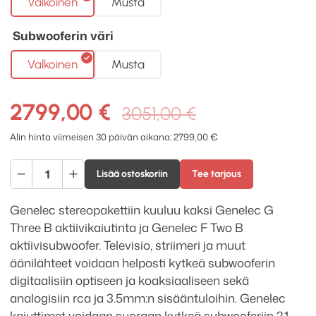
Valkoinen
Musta
Subwooferin väri
Valkoinen
Musta
Alkuperäin
Nykyinen
2799,00
€
3051,00
€
hinta
hinta
Alin hinta viimeisen 30 päivän aikana:
2799,00
€
oli:
on:
Genelec
3051,00 €.
2799,00 €.
Lisää ostoskoriin
Tee tarjous
G
Three
Genelec stereopakettiin kuuluu kaksi Genelec G
+
Three B aktiivikaiutinta ja Genelec F Two B
Genelec
aktiivisubwoofer. Televisio, striimeri ja muut
F
äänilähteet voidaan helposti kytkeä subwooferin
Two
digitaalisiin optiseen ja koaksiaaliseen sekä
2.1
analogisiin rca ja 3.5mm:n sisääntuloihin. Genelec
kaiutinpaketti
kaiuttimet voidaan suoraan kytkeä subwooferiin 2.1