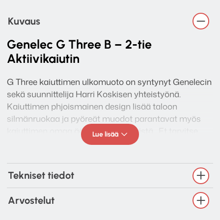
Kuvaus
Genelec G Three B – 2-tie
Aktiivikaiutin
G Three kaiuttimen ulkomuoto on syntynyt Genelecin
sekä suunnittelija Harri Koskisen yhteistyönä.
Kaiuttimen phjoismainen design lisää taloon
silmänruokaa ja pyöreät muodot parantavat myös
kaiuttimen omaa äänen vääristymistä. Et tarvitse
Lue lisää
vahvistinta käyttääksesi Genelec kaiuttimia. Voit
kytkeä ne suoraan esim. tietokoneeseen tai
televisioon. Pieni kokoiseksi Genelec g three b teho
Tekniset tiedot
riittää hyvin toistamaan kuuntelijalle kaukaakin
hyllyltä tai seinältä äänen. Parasta on, että kaiuttimia
Arvostelut
ei tarvitse pitää kovalla kuullakseen äänen selvästi ja
tarkasti.